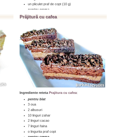
un pliculet praf de copt (10 g)
pentru crema
200 ml frisca lichida
Prăjitură cu cafea
un pliculet gelatina (10 g)
200 ml lapte condensat (sau il facem noi)
pentru laptele condensat
200 ml lapte
200g zahar
50 g unt
...click aici pentru a citi toată reţeta » » »
Ingrediente reteta
Prajitura cu cafea
:
pentru blat
3 oua
2 albusuri
10 linguri zahar
2 linguri cacao
7 linguri faina
o lingurita praf copt
pentru crema