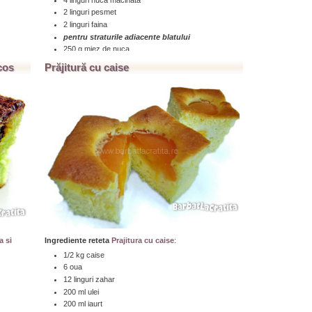
2 linguri pesmet
2 linguri faina
pentru straturile adiacente blatului
250 g miez de nuca
250 crema de ciocolata
cos
Prăjitură cu caise
pentru crema prajiturii Deliciu
7 galbenusuri
7 linguri zahar
7 linguri lapte
500 ml frisca lichida
un pliculet gelatina (10 g)
pentru stratul de biscuiti
200 ml cafea
24 biscuiti (un pachet)
...click aici pentru a citi toată reţeta » » »
a si
Ingrediente reteta
Prajitura cu caise
:
1/2 kg caise
6 oua
12 linguri zahar
200 ml ulei
200 ml iaurt