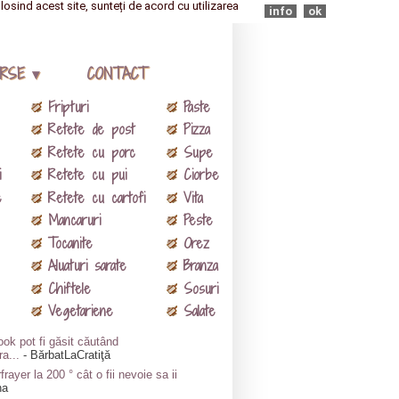
olosind acest site, sunteți de acord cu utilizarea
info
ok
RSE ▾
CONTACT
Fripturi
Paste
Retete de post
Pizza
Retete cu porc
Supe
i
Retete cu pui
Ciorbe
e
Retete cu cartofi
Vita
Mancaruri
Peste
Tocanite
Orez
Aluaturi sarate
Branza
Chiftele
Sosuri
Vegetariene
Salate
ok pot fi găsit căutând
ra...
- BărbatLaCratiţă
frayer la 200 ° cât o fii nevoie sa ii
na