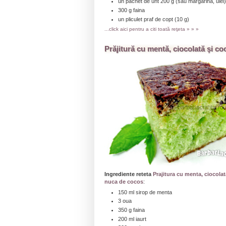
un pachet de unt 200 g (sau margarina, ulei)
300 g faina
un pliculet praf de copt (10 g)
...click aici pentru a citi toată reţeta » » »
Prăjitură cu mentă, ciocolată şi co
Ingrediente reteta
Prajitura cu menta, ciocolat
nuca de cocos
:
150 ml sirop de menta
3 oua
350 g faina
200 ml iaurt