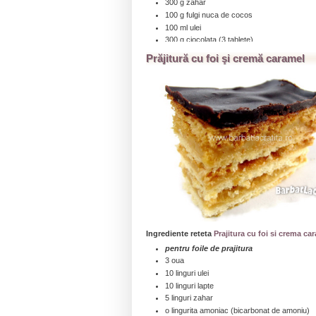
300 g zahar
100 g fulgi nuca de cocos
100 ml ulei
300 g ciocolata (3 tablete)
un pliculet praf de copt (10 g)
Prăjitură cu foi şi cremă caramel
2-3 lingurite esenta de menta (optional)
...click aici pentru a citi toată reţeta » » »
Ingrediente reteta
Prajitura cu foi si crema ca
pentru foile de prajitura
3 oua
10 linguri ulei
10 linguri lapte
5 linguri zahar
o lingurita amoniac (bicarbonat de amoniu)