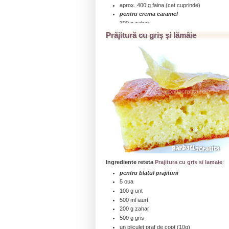
aprox. 400 g faina (cat cuprinde)
pentru crema caramel
300 g zahar
100 g faina (sau amidon)
Prăjitură cu griş şi lămâie
500 ml lapte
300 g unt (un pachet si jumatate)
4 oua
pentru glazura (optional)
o ciocolata (100 g)
2-3 lingurite ulei sau lapte
...click aici pentru a citi toată reţeta » » »
Ingrediente reteta
Prajitura cu gris si lamaie
:
pentru blatul prajiturii
5 oua
100 g unt
500 ml iaurt
200 g zahar
500 g gris
un pliculet praf de copt (10g)