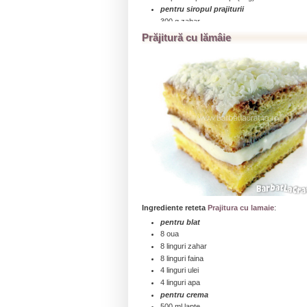
pentru siropul prajiturii
300 g zahar
2 lamai
Prăjitură cu lămâie
200 ml apa
...click aici pentru a citi toată reţeta » » »
Ingrediente reteta
Prajitura cu lamaie
:
pentru blat
8 oua
8 linguri zahar
8 linguri faina
4 linguri ulei
4 linguri apa
pentru crema
500 ml lapte