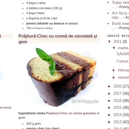
Super rete
4 linguri zahar
...
- Anon
o tableta ciocolata (100 g)
Am făcut 
4 linguri faina
rețe...
- A
o lingurita praf de copt
Bună sear
pentru bilutele cu branza si cocos
...
- Anon
250 g branza dulce
70 g nuca de cocos rasa
ă
Prăjitură-Chec cu cremă de ciocolată şi
ARHIVĂ REŢ
2 oua
gem
▼
2021
(8)
2 linguri zahar
▼
marti
...click aici pentru a citi toată reţeta » » »
SAVAR
Cornuri
►
februa
►
ianuar
►
2020
(17)
►
2017
(36)
►
2016
(48)
►
2015
(48)
 si nuca
:
Ingrediente reteta
Prajitura Chec cu crema ganache si
►
2014
(34)
gem
:
►
2013
(42)
200 g gem
pentru chec (un chec)