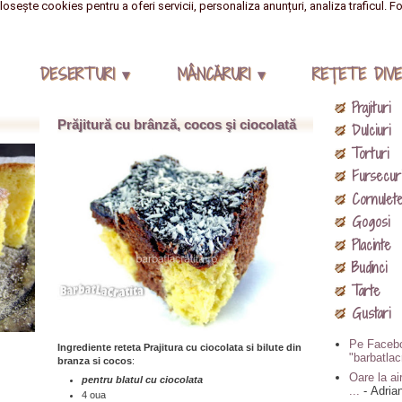
losește cookies pentru a oferi servicii, personaliza anunțuri, analiza traficul. F
DESERTURI ▾
MÂNCĂRURI ▾
REŢETE DIVE
Prajituri
Prăjitură cu brânză, cocos şi ciocolată
Dulciuri
Torturi
Fursecur
Cornulet
Gogosi
Placinte
Budinci
Tarte
Gustari
Pe Facebo
Ingrediente reteta Prajitura cu ciocolata si bilute din
"barbatlac
branza si cocos
:
Oare la air
pentru blatul cu ciocolata
...
- Adria
4 oua