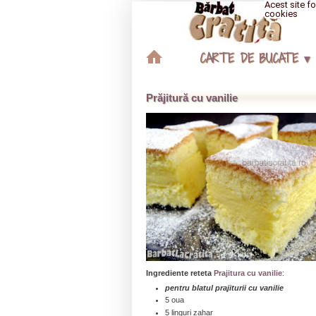
Acest site fo
cookies
CARTE DE BUCATE ▾
Prăjitură cu vanilie
Ingrediente reteta
Prajitura cu vanilie
:
pentru blatul prajiturii cu vanilie
5 oua
5 linguri zahar