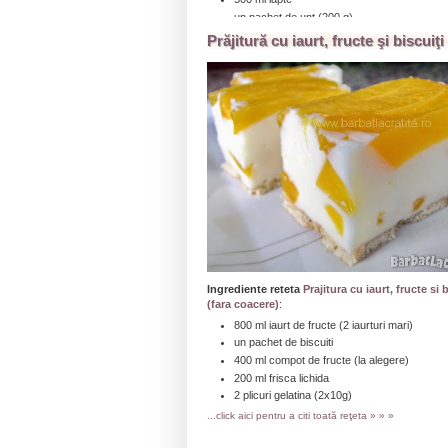
un pachet de unt (200 g)
o lamaie
Prăjitură cu iaurt, fructe şi biscuiţi
5 linguri faina
5 linguri zahar
pentru decor
o tableta de ciocolata alba (100 g)
...click aici pentru a citi toată reţeta » » »
Ingrediente reteta
Prajitura cu iaurt, fructe si 
(fara coacere)
:
800 ml iaurt de fructe (2 iaurturi mari)
un pachet de biscuiti
400 ml compot de fructe (la alegere)
200 ml frisca lichida
2 plicuri gelatina (2x10g)
...click aici pentru a citi toată reţeta » » »