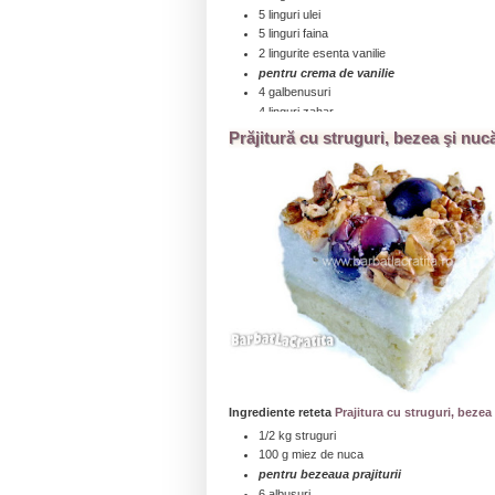
5 linguri ulei
5 linguri faina
2 lingurite esenta vanilie
pentru crema de vanilie
4 galbenusuri
4 linguri zahar
4 linguri faina
Prăjitură cu struguri, bezea şi nuc
1/2 litru lapte
200 g unt (un pachet) sau margarina
2 lingurite esenta vanilie
...click aici pentru a citi toată reţeta » » »
Ingrediente reteta
Prajitura cu struguri, bezea
1/2 kg struguri
100 g miez de nuca
pentru bezeaua prajiturii
6 albusuri