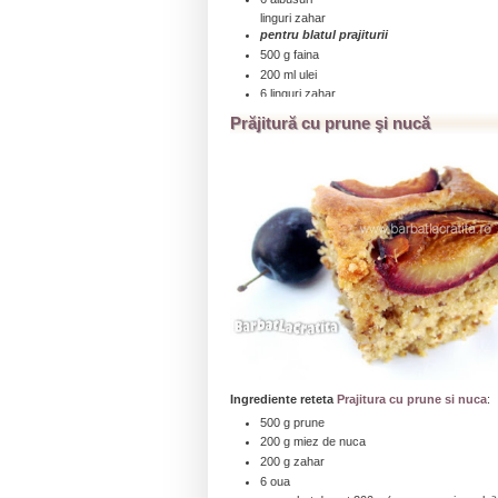
linguri zahar
pentru blatul prajiturii
500 g faina
200 ml ulei
6 linguri zahar
100 ml apa
Prăjitură cu prune şi nucă
6 galbenusuri
un pliculet praf de copt (10 g)
...click aici pentru a citi toată reţeta » » »
Ingrediente reteta
Prajitura cu prune si nuca
:
500 g prune
200 g miez de nuca
200 g zahar
6 oua