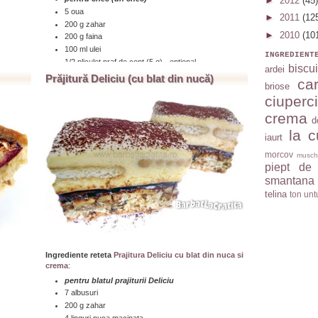
►
2012
(45)
5 oua
►
2011
(12
200 g zahar
►
2010
(10
200 g faina
100 ml ulei
INGREDIENT
1/2 pliculet praf de copt (5 g) - optional
biscui
ardei
o lingurita esenta de vanilie (sau rom)
Prăjitură Deliciu (cu blat din nucă)
car
briose
pentru crema ganache
ciuperci
400 ml frisca lichida
200 g ciocolata
crema
d
...click aici pentru a citi toată reţeta » » »
la c
iaurt
morcov
musch
piept de
smantana
telina
ton
unt
Ingrediente reteta
Prajitura Deliciu cu blat din nuca si
crema
:
pentru blatul prajiturii Deliciu
7 albusuri
200 g zahar
4 linguri nuca macinata