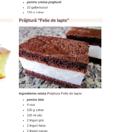
pentru crema prajiturii
10 galbenusuri
150 g zahar
300 g unt
Prăjitură "Felie de lapte"
2-3 lingurite esenta (rom si vanilie)
pentru "krantz"
100 g zahar
100 g miez nuca (bucati)
...click aici pentru a citi toată reţeta » » »
Ingrediente reteta
Prajitura Felie de lapte
:
pentru blat
4 oua
100 g zahar
100 ml ulei
2 linguri gris
2 linguri faina
2 linguri cacao