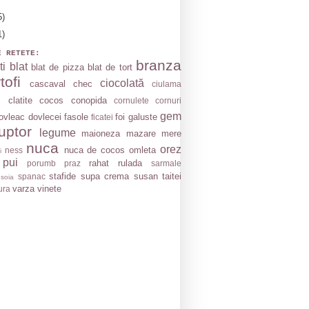
5)
1)
E RETETE:
branza
ti
blat
blat de pizza
blat de tort
tofi
ciocolată
cascaval
chec
ciulama
clatite
cocos
conopida
cornulete
cornuri
gem
ovleac
dovlecei
fasole
foi
galuste
ficatei
uptor
legume
maioneza
mazare
mere
nuca
orez
nuca de cocos
omleta
ness
i
 pui
rahat
rulada
porumb
praz
sarmale
stafide
supa crema
susan
taitei
spanac
soia
varza
vinete
ura