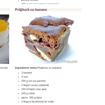
300 g unt (un pachet si jumatate)
200 g zahar pudra
Prăjitură cu banane
2 galbenusuri
3 linguri ness/ cafea solubila (optional)
pentru insiropat
250 ml cafea tare (indulcita)
...click aici pentru a citi toată reţeta » » »
biscuiti
Ingrediente reteta
Prajitura cu banane
:
3 banane
4 oua
200 g unt (un pachet)
2 linguri cacao (optional)
150 ml lapte (sau apa)
100 g zahar
aprox. 300 g faina
o lingura bicarbonat de sodiu