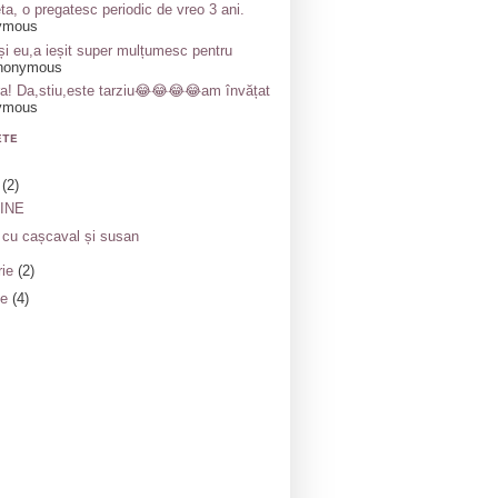
ta, o pregatesc periodic de vreo 3 ani.
ymous
și eu,a ieșit super mulțumesc pentru
nonymous
a! Da,stiu,este tarziu😂😂😂😂am învățat
ymous
ETE
e
(2)
INE
 cu cașcaval și susan
rie
(2)
ie
(4)