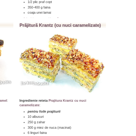
1/2 plic praf copt
350-400 g faina
coaja unei lamai
...click aici pentru a citi toată reţeta » » »
Prăjitură Krantz (cu nuci caramelizate)
ramel
:
Ingrediente reteta
Prajitura Krantz cu nuci
caramelizate
:
pentru foile prajiturii
10 albusuri
250 g zahar
300 g miez de nuca (macinat)
6 linguri faina