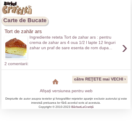
Carte de Bucate
Tort de zahăr ars
Ingrediente reteta Tort de zahar ars : pentru
›
crema de zahar ars 4 oua 1/2 l lapte 12 linguri
zahar un praf de sare esenta de rom dupa...
2 comentarii:
către REŢETE mai VECHI ›
Afișați versiunea pentru web
Drepturile de autor asupra textelor şi fotografiilor reţetelor aparţin exclusiv autorului şi este
interzisă preluarea lor fără acordul scris al acestuia.
Copyright © 2010-2023
BărbatLaCratiţă