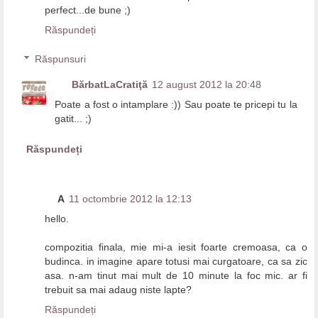
perfect...de bune ;)
Răspundeți
Răspunsuri
BărbatLaCratiţă
12 august 2012 la 20:48
Poate a fost o intamplare :)) Sau poate te pricepi tu la
gatit... ;)
Răspundeți
A
11 octombrie 2012 la 12:13
hello.
compozitia finala, mie mi-a iesit foarte cremoasa, ca o
budinca. in imagine apare totusi mai curgatoare, ca sa zic
asa. n-am tinut mai mult de 10 minute la foc mic. ar fi
trebuit sa mai adaug niste lapte?
Răspundeți