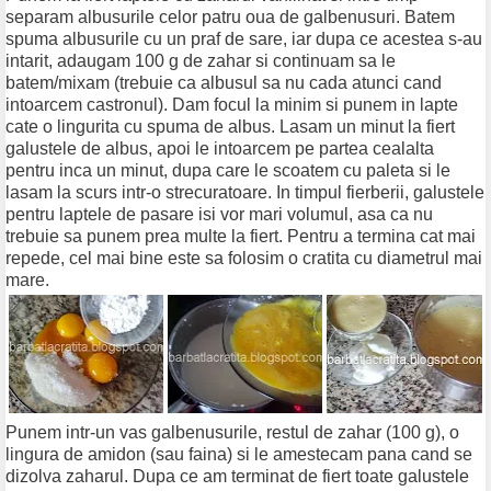
separam albusurile celor patru oua de galbenusuri. Batem
spuma albusurile cu un praf de sare, iar dupa ce acestea s-au
intarit, adaugam 100 g de zahar si continuam sa le
batem/mixam (trebuie ca albusul sa nu cada atunci cand
intoarcem castronul). Dam focul la minim si punem in lapte
cate o lingurita cu spuma de albus. Lasam un minut la fiert
galustele de albus, apoi le intoarcem pe partea cealalta
pentru inca un minut, dupa care le scoatem cu paleta si le
lasam la scurs intr-o strecuratoare. In timpul fierberii, galustele
pentru laptele de pasare isi vor mari volumul, asa ca nu
trebuie sa punem prea multe la fiert. Pentru a termina cat mai
repede, cel mai bine este sa folosim o cratita cu diametrul mai
mare.
Punem intr-un vas galbenusurile, restul de zahar (100 g), o
lingura de amidon (sau faina) si le amestecam pana cand se
dizolva zaharul. Dupa ce am terminat de fiert toate galustele