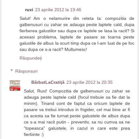
ruxi
23 aprilie 2012 la 19:46
Salut! Am o nelamurire din reteta ta: compozitia de
galbenusuri cu zahar se adauga peste laptele cald, dupa
fierberea galustilor sau dupa ce laptele se lasa la racit? Si
aceeasi problema, laptele de pasare se toarna peste
galustile de albus la scurt timp dupa ce l-am luat de pe foc
sau dupa ce s-a racit? Multumesc!
Răspundeți
Răspunsuri
BărbatLaCratiţă
23 aprilie 2012 la 20:35
Salut, Ruxi! Compozitia de galbenusuri cu zahar se
adauga peste laptele cald (focul trebuie sa fie dat la
minim). Tinand cont de faptul ca oricum laptele de
pasare va trebui introdus in frigider, cel mai bine ar fi
ca acesta sa fie turnat peste galustele de albus dupa
ce s-a mai racit putin - preventiv, sa nu cumva sa ne
"topeasca" galustele, in cazul in care este prea
fierbinte :)