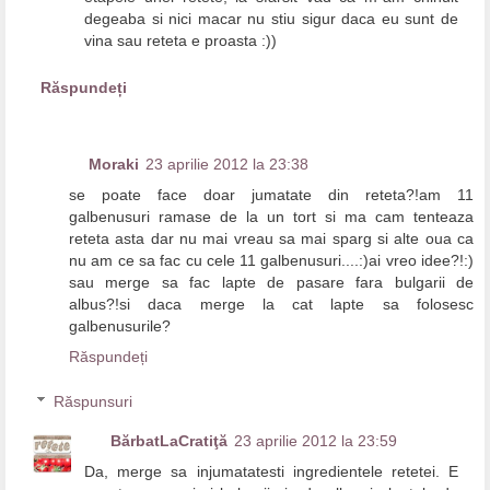
degeaba si nici macar nu stiu sigur daca eu sunt de
vina sau reteta e proasta :))
Răspundeți
Moraki
23 aprilie 2012 la 23:38
se poate face doar jumatate din reteta?!am 11
galbenusuri ramase de la un tort si ma cam tenteaza
reteta asta dar nu mai vreau sa mai sparg si alte oua ca
nu am ce sa fac cu cele 11 galbenusuri....:)ai vreo idee?!:)
sau merge sa fac lapte de pasare fara bulgarii de
albus?!si daca merge la cat lapte sa folosesc
galbenusurile?
Răspundeți
Răspunsuri
BărbatLaCratiţă
23 aprilie 2012 la 23:59
Da, merge sa injumatatesti ingredientele retetei. E