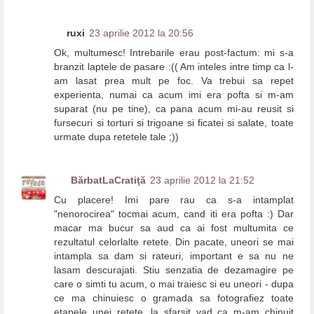
ruxi
23 aprilie 2012 la 20:56
Ok, multumesc! Intrebarile erau post-factum: mi s-a
branzit laptele de pasare :(( Am inteles intre timp ca l-
am lasat prea mult pe foc. Va trebui sa repet
experienta, numai ca acum imi era pofta si m-am
suparat (nu pe tine), ca pana acum mi-au reusit si
fursecuri si torturi si trigoane si ficatei si salate, toate
urmate dupa retetele tale ;))
BărbatLaCratiţă
23 aprilie 2012 la 21:52
Cu placere! Imi pare rau ca s-a intamplat
"nenorocirea" tocmai acum, cand iti era pofta :) Dar
macar ma bucur sa aud ca ai fost multumita ce
rezultatul celorlalte retete. Din pacate, uneori se mai
intampla sa dam si rateuri, important e sa nu ne
lasam descurajati. Stiu senzatia de dezamagire pe
care o simti tu acum, o mai traiesc si eu uneori - dupa
ce ma chinuiesc o gramada sa fotografiez toate
etapele unei retete, la sfarsit vad ca m-am chinuit