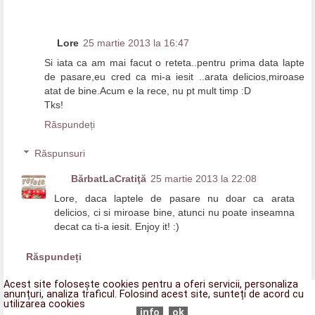
Lore
25 martie 2013 la 16:47
Si iata ca am mai facut o reteta..pentru prima data lapte
de pasare,eu cred ca mi-a iesit ..arata delicios,miroase
atat de bine.Acum e la rece, nu pt mult timp :D
Tks!
Răspundeți
Răspunsuri
BărbatLaCratiţă
25 martie 2013 la 22:08
Lore, daca laptele de pasare nu doar ca arata
delicios, ci si miroase bine, atunci nu poate inseamna
decat ca ti-a iesit. Enjoy it! :)
Răspundeți
Acest site folosește cookies pentru a oferi servicii, personaliza
anunțuri, analiza traficul. Folosind acest site, sunteți de acord cu
utilizarea cookies
Unknown
20 aprilie 2013 la 22:48
info
ok