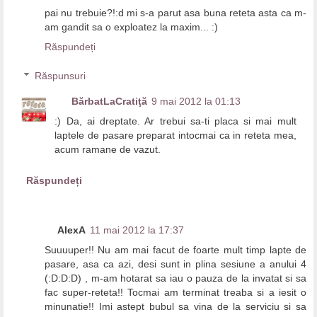
pai nu trebuie?!:d mi s-a parut asa buna reteta asta ca m-
am gandit sa o exploatez la maxim... :)
Răspundeți
Răspunsuri
BărbatLaCratiţă
9 mai 2012 la 01:13
:) Da, ai dreptate. Ar trebui sa-ti placa si mai mult
laptele de pasare preparat intocmai ca in reteta mea,
acum ramane de vazut.
Răspundeți
AlexA
11 mai 2012 la 17:37
Suuuuper!! Nu am mai facut de foarte mult timp lapte de
pasare, asa ca azi, desi sunt in plina sesiune a anului 4
(:D:D:D) , m-am hotarat sa iau o pauza de la invatat si sa
fac super-reteta!! Tocmai am terminat treaba si a iesit o
minunatie!! Imi astept bubul sa vina de la serviciu si sa