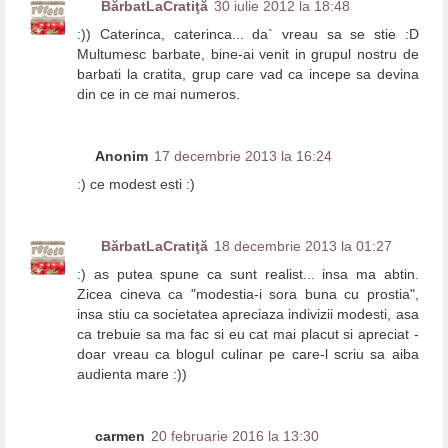
BărbatLaCratiţă
30 iulie 2012 la 18:48
:)) Caterinca, caterinca... da` vreau sa se stie :D
Multumesc barbate, bine-ai venit in grupul nostru de
barbati la cratita, grup care vad ca incepe sa devina
din ce in ce mai numeros.
Anonim
17 decembrie 2013 la 16:24
:) ce modest esti :)
BărbatLaCratiţă
18 decembrie 2013 la 01:27
:) as putea spune ca sunt realist... insa ma abtin.
Zicea cineva ca "modestia-i sora buna cu prostia",
insa stiu ca societatea apreciaza indivizii modesti, asa
ca trebuie sa ma fac si eu cat mai placut si apreciat -
doar vreau ca blogul culinar pe care-l scriu sa aiba
audienta mare :))
carmen
20 februarie 2016 la 13:30