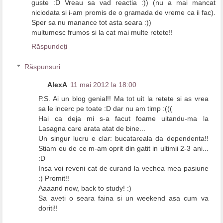
guste :D Vreau sa vad reactia :)) (nu a mai mancat
niciodata si i-am promis de o gramada de vreme ca ii fac).
Sper sa nu manance tot asta seara :))
multumesc frumos si la cat mai multe retete!!
Răspundeți
Răspunsuri
AlexA
11 mai 2012 la 18:00
P.S. Ai un blog genial!! Ma tot uit la retete si as vrea
sa le incerc pe toate :D dar nu am timp :(((
Hai ca deja mi s-a facut foame uitandu-ma la
Lasagna care arata atat de bine...
Un singur lucru e clar: bucatareala da dependenta!!
Stiam eu de ce m-am oprit din gatit in ultimii 2-3 ani...
:D
Insa voi reveni cat de curand la vechea mea pasiune
:) Promit!!
Aaaand now, back to study! :)
Sa aveti o seara faina si un weekend asa cum va
doriti!!