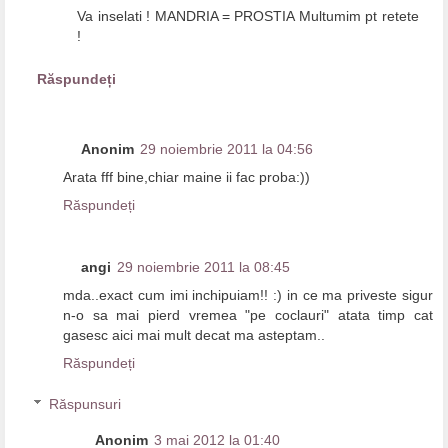
Va inselati ! MANDRIA = PROSTIA Multumim pt retete
!
Răspundeți
Anonim
29 noiembrie 2011 la 04:56
Arata fff bine,chiar maine ii fac proba:))
Răspundeți
angi
29 noiembrie 2011 la 08:45
mda..exact cum imi inchipuiam!! :) in ce ma priveste sigur
n-o sa mai pierd vremea "pe coclauri" atata timp cat
gasesc aici mai mult decat ma asteptam..
Răspundeți
Răspunsuri
Anonim
3 mai 2012 la 01:40