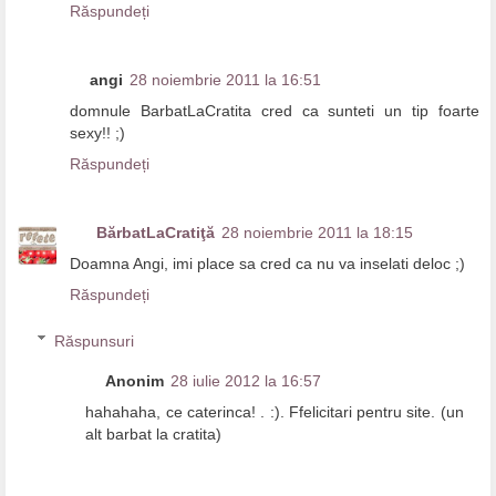
Răspundeți
angi
28 noiembrie 2011 la 16:51
domnule BarbatLaCratita cred ca sunteti un tip foarte
sexy!! ;)
Răspundeți
BărbatLaCratiţă
28 noiembrie 2011 la 18:15
Doamna Angi, imi place sa cred ca nu va inselati deloc ;)
Răspundeți
Răspunsuri
Anonim
28 iulie 2012 la 16:57
hahahaha, ce caterinca! . :). Ffelicitari pentru site. (un
alt barbat la cratita)