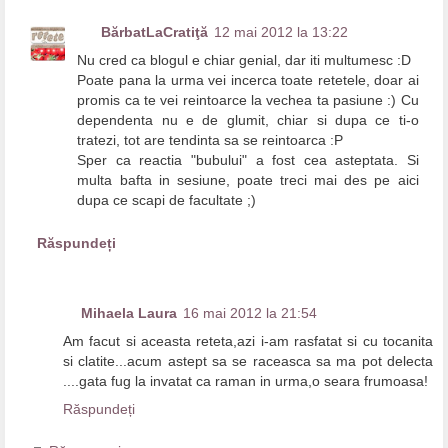
BărbatLaCratiţă
12 mai 2012 la 13:22
Nu cred ca blogul e chiar genial, dar iti multumesc :D
Poate pana la urma vei incerca toate retetele, doar ai
promis ca te vei reintoarce la vechea ta pasiune :) Cu
dependenta nu e de glumit, chiar si dupa ce ti-o
tratezi, tot are tendinta sa se reintoarca :P
Sper ca reactia "bubului" a fost cea asteptata. Si
multa bafta in sesiune, poate treci mai des pe aici
dupa ce scapi de facultate ;)
Răspundeți
Mihaela Laura
16 mai 2012 la 21:54
Am facut si aceasta reteta,azi i-am rasfatat si cu tocanita
si clatite...acum astept sa se raceasca sa ma pot delecta
....gata fug la invatat ca raman in urma,o seara frumoasa!
Răspundeți