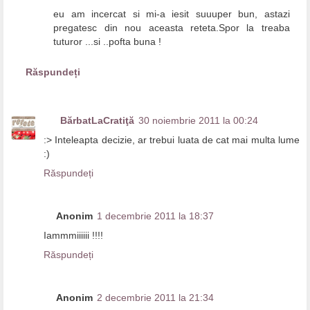
eu am incercat si mi-a iesit suuuper bun, astazi
pregatesc din nou aceasta reteta.Spor la treaba
tuturor ...si ..pofta buna !
Răspundeți
BărbatLaCratiţă
30 noiembrie 2011 la 00:24
:> Inteleapta decizie, ar trebui luata de cat mai multa lume
:)
Răspundeți
Anonim
1 decembrie 2011 la 18:37
Iammmiiiiii !!!!
Răspundeți
Anonim
2 decembrie 2011 la 21:34