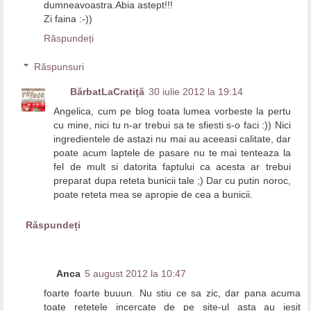
dumneavoastra.Abia astept!!!
Zi faina :-))
Răspundeți
Răspunsuri
BărbatLaCratiţă
30 iulie 2012 la 19:14
Angelica, cum pe blog toata lumea vorbeste la pertu
cu mine, nici tu n-ar trebui sa te sfiesti s-o faci :)) Nici
ingredientele de astazi nu mai au aceeasi calitate, dar
poate acum laptele de pasare nu te mai tenteaza la
fel de mult si datorita faptului ca acesta ar trebui
preparat dupa reteta bunicii tale ;) Dar cu putin noroc,
poate reteta mea se apropie de cea a bunicii.
Răspundeți
Anca
5 august 2012 la 10:47
foarte foarte buuun. Nu stiu ce sa zic, dar pana acuma
toate retetele incercate de pe site-ul asta au iesit