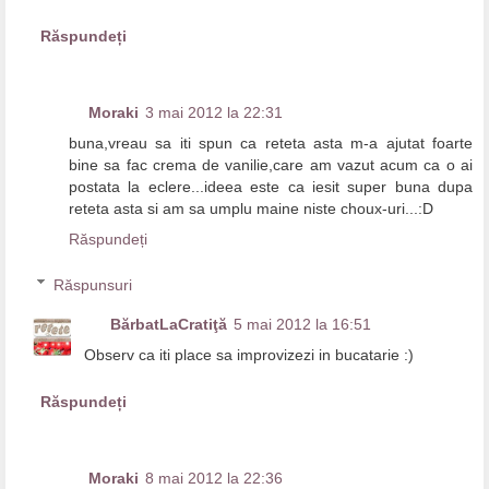
Răspundeți
Moraki
3 mai 2012 la 22:31
buna,vreau sa iti spun ca reteta asta m-a ajutat foarte
bine sa fac crema de vanilie,care am vazut acum ca o ai
postata la eclere...ideea este ca iesit super buna dupa
reteta asta si am sa umplu maine niste choux-uri...:D
Răspundeți
Răspunsuri
BărbatLaCratiţă
5 mai 2012 la 16:51
Observ ca iti place sa improvizezi in bucatarie :)
Răspundeți
Moraki
8 mai 2012 la 22:36