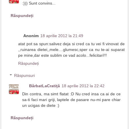
:))) Sunt convins...
Răspundeți
Anonim
18 aprilie 2012 la 21:49
atat pot sa spun:salivez deja si cred ca tu vei fi vinovat de
,,ruinarea dietei,,mele....glumesc,sper ca nu te-ai suparat
pe mine,dar este sublim ce vad acolo...felicitari!!!
Răspundeți
Răspunsuri
BărbatLaCratiţă
18 aprilie 2012 la 22:42
Din contra, ma simt flatat :D Nu cred insa ca ai de ce
sa-ti faci mari griji, laptele de pasare nu-mi pare chiar
un ucigas de diete :)
Răspundeți