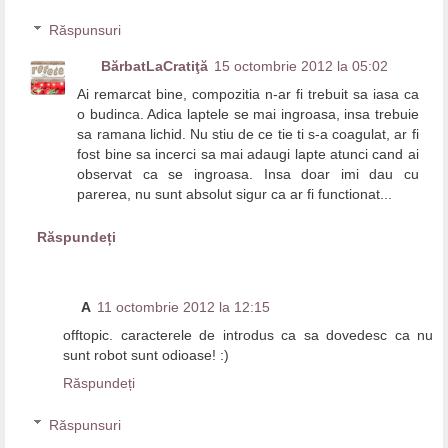
Răspunsuri
BărbatLaCratiţă
15 octombrie 2012 la 05:02
Ai remarcat bine, compozitia n-ar fi trebuit sa iasa ca
o budinca. Adica laptele se mai ingroasa, insa trebuie
sa ramana lichid. Nu stiu de ce tie ti s-a coagulat, ar fi
fost bine sa incerci sa mai adaugi lapte atunci cand ai
observat ca se ingroasa. Insa doar imi dau cu
parerea, nu sunt absolut sigur ca ar fi functionat...
Răspundeți
A
11 octombrie 2012 la 12:15
offtopic. caracterele de introdus ca sa dovedesc ca nu
sunt robot sunt odioase! :)
Răspundeți
Răspunsuri