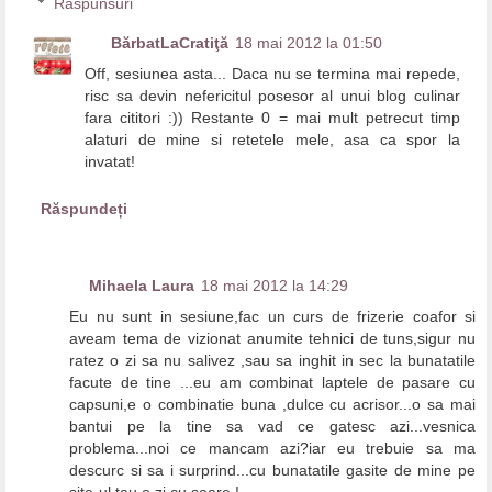
Răspunsuri
BărbatLaCratiţă
18 mai 2012 la 01:50
Off, sesiunea asta... Daca nu se termina mai repede,
risc sa devin nefericitul posesor al unui blog culinar
fara cititori :)) Restante 0 = mai mult petrecut timp
alaturi de mine si retetele mele, asa ca spor la
invatat!
Răspundeți
Mihaela Laura
18 mai 2012 la 14:29
Eu nu sunt in sesiune,fac un curs de frizerie coafor si
aveam tema de vizionat anumite tehnici de tuns,sigur nu
ratez o zi sa nu salivez ,sau sa inghit in sec la bunatatile
facute de tine ...eu am combinat laptele de pasare cu
capsuni,e o combinatie buna ,dulce cu acrisor...o sa mai
bantui pe la tine sa vad ce gatesc azi...vesnica
problema...noi ce mancam azi?iar eu trebuie sa ma
descurc si sa i surprind...cu bunatatile gasite de mine pe