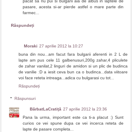
pacat sa nu pui si bulgarii aia de albus in laptele de
pasare, acesta si-ar pierde astfel o mare parte din
farmec...
Răspundeți
Moraki
27 aprilie 2012 la 10:27
buna din nou...am facut fara bulgarii aferenti in 2 L de
lapte am pus cele 11 galbenusuri,200g zahar,4 pliculete
de zahar vanilat,2 linguri de amidon si un plic de budinca
de vanilie :D a iesit ceva bun ca o budinca...data viitoare
voi face reteta intreaga...adica cu bulgarasi cu tot...
Răspundeți
Răspunsuri
BărbatLaCratiţă
27 aprilie 2012 la 23:36
Pana la urma, important este ca ti-a placut :) Sunt
curios ce vei spune dupa ce vei incerca reteta de
lapte de pasare completa...