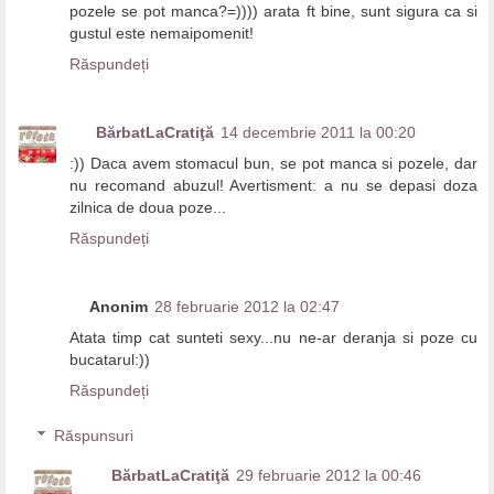
pozele se pot manca?=)))) arata ft bine, sunt sigura ca si
gustul este nemaipomenit!
Răspundeți
BărbatLaCratiţă
14 decembrie 2011 la 00:20
:)) Daca avem stomacul bun, se pot manca si pozele, dar
nu recomand abuzul! Avertisment: a nu se depasi doza
zilnica de doua poze...
Răspundeți
Anonim
28 februarie 2012 la 02:47
Atata timp cat sunteti sexy...nu ne-ar deranja si poze cu
bucatarul:))
Răspundeți
Răspunsuri
BărbatLaCratiţă
29 februarie 2012 la 00:46