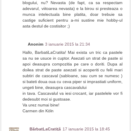
blogului, nu? Nevasta (de fapt, ca sa respectam
adevarul, viitoarea nevasta) e la birou si presteaza o
munca intelectuala bine platita, doar trebuie sa
castige suficient pentru a-mi sustine mie hobby-ul
asta destul de costisitor ;)
Anonim
3 ianuarie 2015 la 21:34
Hallo, BarbatiLaCratita! Mai exista un tric ca pastele
sa nu se usuce in cuptor. Asezati un strat de paste si
apoi deasupra compozitia pe care o doriti. Dupa al
doilea strat de paste asezati si acoperiti cu felii mari
subtiri de cascaval (sabloane, sau cum se numesc )
si bateti doua oua cu ceva piper si imprastiati uniform,
ungeti bine, deasupra cascavalului
in tava. Cascavalul va iesi crocant, iar pastelele vor fi
dedesubt moi si gustoase.
Va urez numai bine!
Carmen din Köln
BărbatLaCratiţă
17 ianuarie 2015 la 18:45