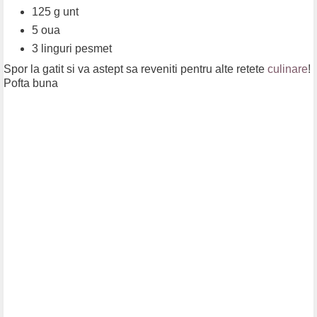
125 g unt
5 oua
3 linguri pesmet
Spor la gatit si va astept sa reveniti pentru alte retete
culinare
!
Pofta buna