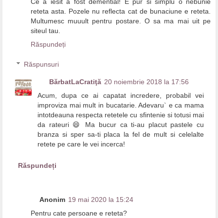
Ce a iesit a fost demential! E pur si simplu o nebunie
reteta asta. Pozele nu reflecta cat de bunaciune e reteta.
Multumesc muuult pentru postare. O sa ma mai uit pe
siteul tau.
Răspundeți
Răspunsuri
BărbatLaCratiţă
20 noiembrie 2018 la 17:56
Acum, dupa ce ai capatat incredere, probabil vei
improviza mai mult in bucatarie. Adevaru` e ca mama
intotdeauna respecta retetele cu sfintenie si totusi mai
da rateuri 😄 Ma bucur ca ti-au placut pastele cu
branza si sper sa-ti placa la fel de mult si celelalte
retete pe care le vei incerca!
Răspundeți
Anonim
19 mai 2020 la 15:24
Pentru cate persoane e reteta?