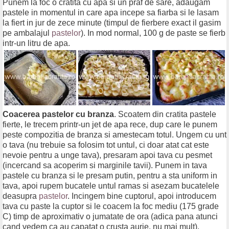
Punem la foc o cratita cu apa si un praf de sare, adaugam
pastele in momentul in care apa incepe sa fiarba si le lasam
la fiert in jur de zece minute (timpul de fierbere exact il gasim
pe ambalajul
pastelor
). In mod normal, 100 g de paste se fierb
intr-un litru de apa.
Coacerea pastelor cu branza
. Scoatem din cratita pastele
fierte, le trecem printr-un jet de apa rece, dup care le punem
peste compozitia de branza si amestecam totul. Ungem cu unt
o tava (nu trebuie sa folosim tot untul, ci doar atat cat este
nevoie pentru a unge tava), presaram apoi tava cu pesmet
(incercand sa acoperim si marginile tavii). Punem in tava
pastele cu branza si le presam putin, pentru a sta uniform in
tava, apoi rupem bucatele untul ramas si asezam bucatelele
deasupra
pastelor
. Incingem bine cuptorul, apoi introducem
tava cu paste la cuptor si le coacem la foc mediu (175 grade
C) timp de aproximativ o jumatate de ora (adica pana atunci
cand vedem ca au capatat o crusta aurie, nu mai mult).