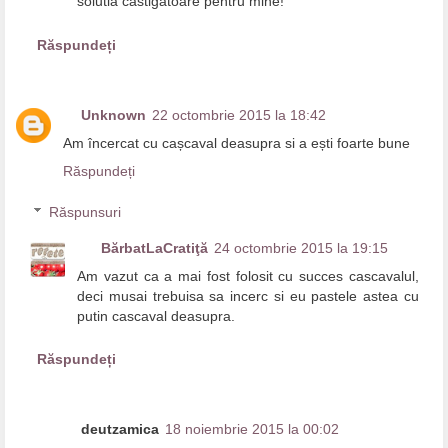
solutia castigatoare pentru mine!
Răspundeți
Unknown
22 octombrie 2015 la 18:42
Am încercat cu cașcaval deasupra si a ești foarte bune
Răspundeți
Răspunsuri
BărbatLaCratiţă
24 octombrie 2015 la 19:15
Am vazut ca a mai fost folosit cu succes cascavalul,
deci musai trebuisa sa incerc si eu pastele astea cu
putin cascaval deasupra.
Răspundeți
deutzamica
18 noiembrie 2015 la 00:02