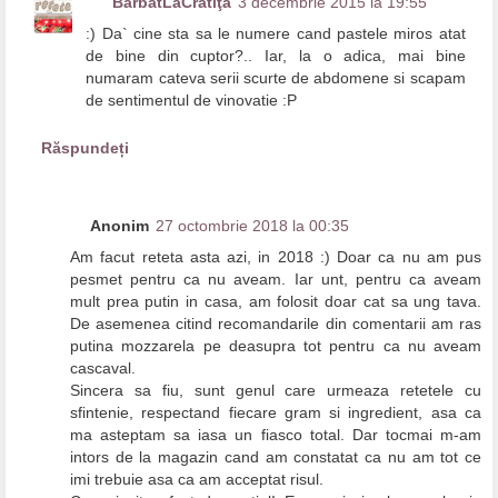
BărbatLaCratiţă
3 decembrie 2015 la 19:55
:) Da` cine sta sa le numere cand pastele miros atat
de bine din cuptor?.. Iar, la o adica, mai bine
numaram cateva serii scurte de abdomene si scapam
de sentimentul de vinovatie :P
Răspundeți
Anonim
27 octombrie 2018 la 00:35
Am facut reteta asta azi, in 2018 :) Doar ca nu am pus
pesmet pentru ca nu aveam. Iar unt, pentru ca aveam
mult prea putin in casa, am folosit doar cat sa ung tava.
De asemenea citind recomandarile din comentarii am ras
putina mozzarela pe deasupra tot pentru ca nu aveam
cascaval.
Sincera sa fiu, sunt genul care urmeaza retetele cu
sfintenie, respectand fiecare gram si ingredient, asa ca
ma asteptam sa iasa un fiasco total. Dar tocmai m-am
intors de la magazin cand am constatat ca nu am tot ce
imi trebuie asa ca am acceptat risul.