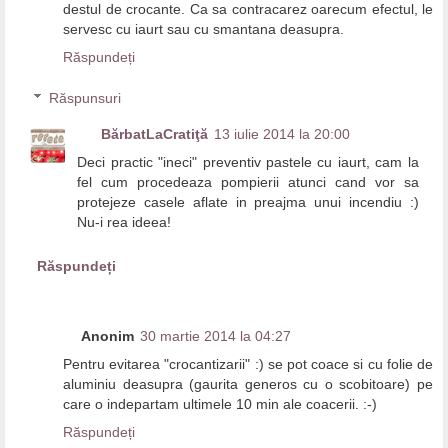
destul de crocante. Ca sa contracarez oarecum efectul, le
servesc cu iaurt sau cu smantana deasupra.
Răspundeți
Răspunsuri
BărbatLaCratiţă
13 iulie 2014 la 20:00
Deci practic "ineci" preventiv pastele cu iaurt, cam la
fel cum procedeaza pompierii atunci cand vor sa
protejeze casele aflate in preajma unui incendiu :)
Nu-i rea ideea!
Răspundeți
Anonim
30 martie 2014 la 04:27
Pentru evitarea "crocantizarii" :) se pot coace si cu folie de
aluminiu deasupra (gaurita generos cu o scobitoare) pe
care o indepartam ultimele 10 min ale coacerii. :-)
Răspundeți