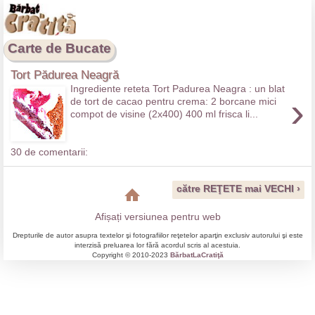
Carte de Bucate
Tort Pădurea Neagră
Ingrediente reteta Tort Padurea Neagra : un blat
›
de tort de cacao pentru crema: 2 borcane mici
compot de visine (2x400) 400 ml frisca li...
30 de comentarii:
către REŢETE mai VECHI ›
Afișați versiunea pentru web
Drepturile de autor asupra textelor şi fotografiilor reţetelor aparţin exclusiv autorului şi este
interzisă preluarea lor fără acordul scris al acestuia.
Copyright © 2010-2023
BărbatLaCratiţă