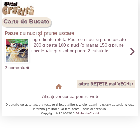
Carte de Bucate
Paste cu nuci şi prune uscate
Ingrediente reteta Paste cu nuci si prune uscate
›
: 200 g paste 100 g nuci (o mana) 150 g prune
uscate 4 linguri zahar pudra 2 cubulete ...
2 comentarii:
către REŢETE mai VECHI ›
Afișați versiunea pentru web
Drepturile de autor asupra textelor şi fotografiilor reţetelor aparţin exclusiv autorului şi este
interzisă preluarea lor fără acordul scris al acestuia.
Copyright © 2010-2023
BărbatLaCratiţă