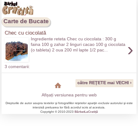
Carte de Bucate
Chec cu ciocolată
Ingrediente reteta Chec cu ciocolata : 300 g
›
faina 100 g zahar 2 linguri cacao 100 g ciocolata
(o tableta) 2 oua 200 ml lapte 1/2 pac...
3 comentarii:
către REŢETE mai VECHI ›
Afișați versiunea pentru web
Drepturile de autor asupra textelor şi fotografiilor reţetelor aparţin exclusiv autorului şi este
interzisă preluarea lor fără acordul scris al acestuia.
Copyright © 2010-2023
BărbatLaCratiţă