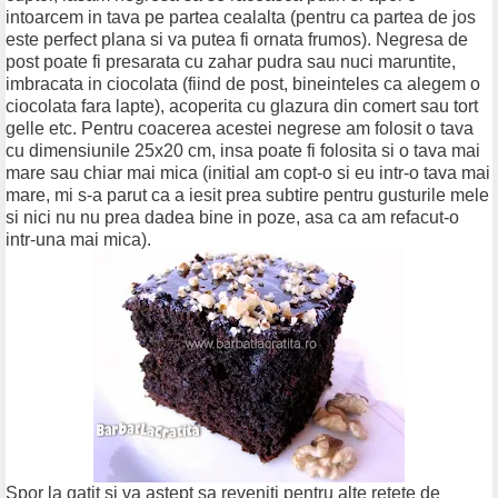
intoarcem in tava pe partea cealalta (pentru ca partea de jos
este perfect plana si va putea fi ornata frumos). Negresa de
post poate fi presarata cu zahar pudra sau nuci maruntite,
imbracata in ciocolata (fiind de post, bineinteles ca alegem o
ciocolata fara lapte), acoperita cu glazura din comert sau tort
gelle etc. Pentru coacerea acestei negrese am folosit o tava
cu dimensiunile 25x20 cm, insa poate fi folosita si o tava mai
mare sau chiar mai mica (initial am copt-o si eu intr-o tava mai
mare, mi s-a parut ca a iesit prea subtire pentru gusturile mele
si nici nu nu prea dadea bine in poze, asa ca am refacut-o
intr-una mai mica).
Spor la gatit si va astept sa reveniti pentru alte retete de