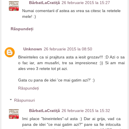
BărbatLaCratiţă
26 februarie 2015 la 15:27
Numai comentarii d`astea as vrea sa citesc la retetele
mele! :)
Răspundeți
Unknown
26 februarie 2015 la 08:50
Bineinteles ca si prajitura asta a iesit grozav!!! :D Azi o sa
o fac iar, am musafiri, tre sa impresionez :)) Si am mai
ales vreo 3 retete tot pt azi.
Gata cu pana de idei 'ce mai gatim azi?' :)
Răspundeți
Răspunsuri
BărbatLaCratiţă
26 februarie 2015 la 15:32
Imi place "bineinteles"-ul asta :) Dar ai grija, vad ca
pana de idei "ce mai gatim azi?" pare sa fie inlocuita