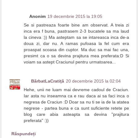
Anonim
19 decembrie 2015 la 19:05
Se si pastreaza foarte bine am observat. A treia zi
inca era f buna, pastrasem 2-3 bucatele sa ma laud
la cineva :)) Ma asteptam sa se intareasca inca de-a
doua zi, dar nu. A ramas pufoasa la fel cum era
proaspat scoasa din cuptor. Ma duc sa mai fac una,
presimt ca o sa devina prajitura mea preferata:D Si
voiam sa astept Craciunul pentru urmatoarea...
BărbatLaCratiţă
20 decembrie 2015 la 02:04
Hehe, unii ne luam mai devreme cadoul de Craciun.
Iar asta nu inseamna ca e rau daca ai sa faci inca o
negresa de Craciun :D Doar sa nu ti se ia de la atatea
negrese - partea buna e ca sunt suficiente retete pe
blog care abia asteapta sa devina "prajitura
preferata" :))
Răspundeți