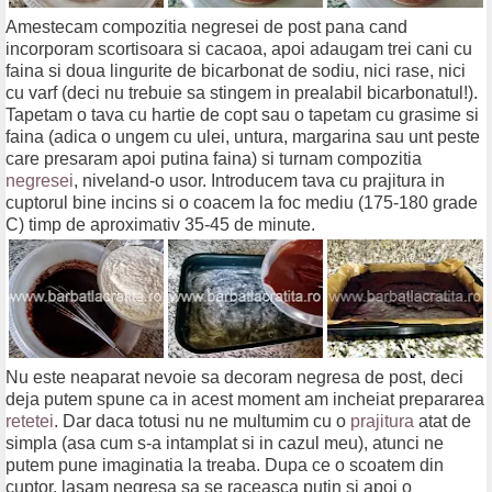
Amestecam compozitia negresei de post pana cand
incorporam scortisoara si cacaoa, apoi adaugam trei cani cu
faina si doua lingurite de bicarbonat de sodiu, nici rase, nici
cu varf (deci nu trebuie sa stingem in prealabil bicarbonatul!).
Tapetam o tava cu hartie de copt sau o tapetam cu grasime si
faina (adica o ungem cu ulei, untura, margarina sau unt peste
care presaram apoi putina faina) si turnam compozitia
negresei
, niveland-o usor. Introducem tava cu prajitura in
cuptorul bine incins si o coacem la foc mediu (175-180 grade
C) timp de aproximativ 35-45 de minute.
Nu este neaparat nevoie sa decoram negresa de post, deci
deja putem spune ca in acest moment am incheiat prepararea
retetei
. Dar daca totusi nu ne multumim cu o
prajitura
atat de
simpla (asa cum s-a intamplat si in cazul meu), atunci ne
putem pune imaginatia la treaba. Dupa ce o scoatem din
cuptor, lasam negresa sa se raceasca putin si apoi o