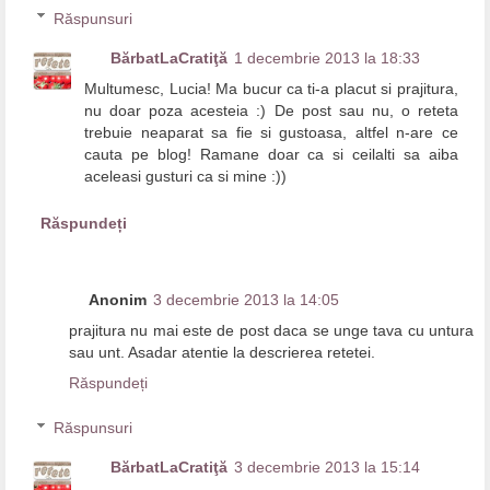
Răspunsuri
BărbatLaCratiţă
1 decembrie 2013 la 18:33
Multumesc, Lucia! Ma bucur ca ti-a placut si prajitura,
nu doar poza acesteia :) De post sau nu, o reteta
trebuie neaparat sa fie si gustoasa, altfel n-are ce
cauta pe blog! Ramane doar ca si ceilalti sa aiba
aceleasi gusturi ca si mine :))
Răspundeți
Anonim
3 decembrie 2013 la 14:05
prajitura nu mai este de post daca se unge tava cu untura
sau unt. Asadar atentie la descrierea retetei.
Răspundeți
Răspunsuri
BărbatLaCratiţă
3 decembrie 2013 la 15:14