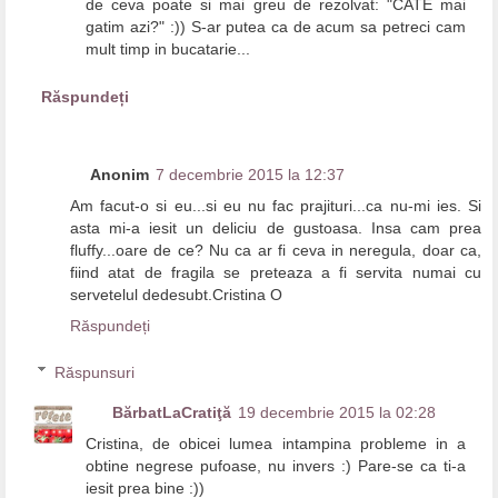
de ceva poate si mai greu de rezolvat: "CATE mai
gatim azi?" :)) S-ar putea ca de acum sa petreci cam
mult timp in bucatarie...
Răspundeți
Anonim
7 decembrie 2015 la 12:37
Am facut-o si eu...si eu nu fac prajituri...ca nu-mi ies. Si
asta mi-a iesit un deliciu de gustoasa. Insa cam prea
fluffy...oare de ce? Nu ca ar fi ceva in neregula, doar ca,
fiind atat de fragila se preteaza a fi servita numai cu
servetelul dedesubt.Cristina O
Răspundeți
Răspunsuri
BărbatLaCratiţă
19 decembrie 2015 la 02:28
Cristina, de obicei lumea intampina probleme in a
obtine negrese pufoase, nu invers :) Pare-se ca ti-a
iesit prea bine :))