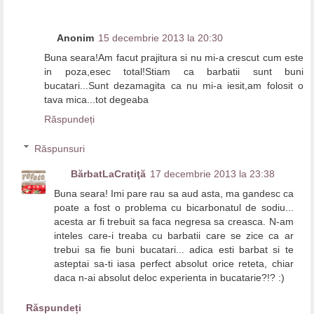
Anonim
15 decembrie 2013 la 20:30
Buna seara!Am facut prajitura si nu mi-a crescut cum este
in poza,esec total!Stiam ca barbatii sunt buni
bucatari...Sunt dezamagita ca nu mi-a iesit,am folosit o
tava mica...tot degeaba
Răspundeți
Răspunsuri
BărbatLaCratiţă
17 decembrie 2013 la 23:38
Buna seara! Imi pare rau sa aud asta, ma gandesc ca
poate a fost o problema cu bicarbonatul de sodiu...
acesta ar fi trebuit sa faca negresa sa creasca. N-am
inteles care-i treaba cu barbatii care se zice ca ar
trebui sa fie buni bucatari... adica esti barbat si te
asteptai sa-ti iasa perfect absolut orice reteta, chiar
daca n-ai absolut deloc experienta in bucatarie?!? :)
Răspundeți