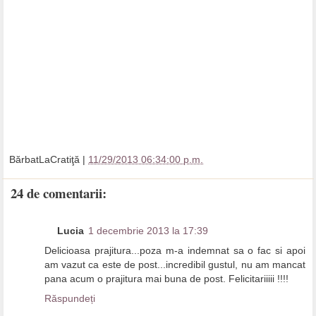
BărbatLaCratiţă
|
11/29/2013 06:34:00 p.m.
24 de comentarii:
Lucia
1 decembrie 2013 la 17:39
Delicioasa prajitura...poza m-a indemnat sa o fac si apoi
am vazut ca este de post...incredibil gustul, nu am mancat
pana acum o prajitura mai buna de post. Felicitariiiii !!!!
Răspundeți