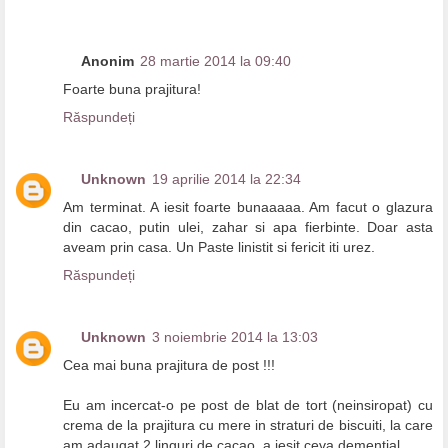
Anonim
28 martie 2014 la 09:40
Foarte buna prajitura!
Răspundeți
Unknown
19 aprilie 2014 la 22:34
Am terminat. A iesit foarte bunaaaaa. Am facut o glazura
din cacao, putin ulei, zahar si apa fierbinte. Doar asta
aveam prin casa. Un Paste linistit si fericit iti urez.
Răspundeți
Unknown
3 noiembrie 2014 la 13:03
Cea mai buna prajitura de post !!!
Eu am incercat-o pe post de blat de tort (neinsiropat) cu
crema de la prajitura cu mere in straturi de biscuiti, la care
am adaugat 2 linguri de cacao, a iesit ceva demential.