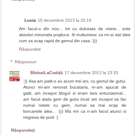
Lucia
10 decembrie 2013 la 20:19
Am facut-o din nou... tot cu dulceata de visine... este
absolut minunata prajitura. Iti multumesc ca mi-ai dat idee
cum sa scap rapid de gemul din casa :)))
Răspundeți
Răspunsuri
BărbatLaCratiţă
17 decembrie 2013 la 23:33
:)) Asa am patit-o eu acum trei ani, cu gemul de gutui.
Atunci mi-am renovat bucataria, m-am apucat de
gatit, am inceput blogul si eram tare entuziasmat...
am facut atata gem de gutui incat am inceput sa fac
numai retete cu gem, numai sa mai scap de
borcanele alea... :))) Ma mir ca n-am facut atunci si
negresa de post :)
Răspundeți