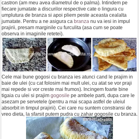
castron (am meu avea diametrul de o palma). Intindem pe
fiecare jumatate a discurilor respective cate o lingura cu
umplutura de branza si apoi pliem peste aceasta cealalta
jumatate. Pentru a ne asigura ca
branza
nu va iesi in impul
prajirii, presam marginile cu furculita (asa cum se poate
observa in imaginile retetei).
Cele mai bune gogosi cu branza ies atunci cand le prajim in
baie de ulei (cu cat folosim mai mult ulei, cu atat se vor praji
mai repede si vor creste mai frumos). Incingem foarte bine
tigaia cu ulei si prajim
gogosile
pe ambele parti, dupa care le
asezam pe servetele (pentru a mai scapa astfel de uleiul
absorbit in timpul prajirii). Cei care nu suntem constransi de
vreo dieta, la sfarsit putem pudra cu zahar gogosile cu branza.