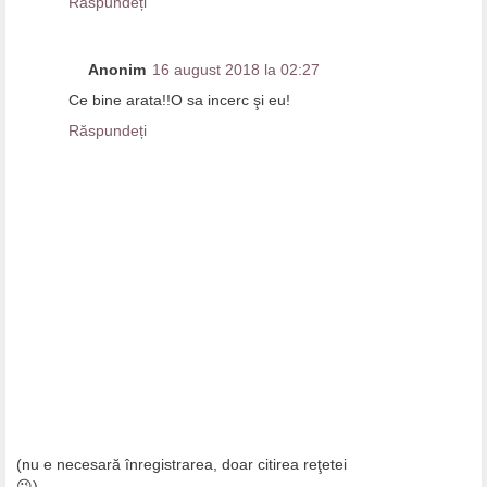
Răspundeți
Anonim
16 august 2018 la 02:27
Ce bine arata!!O sa incerc şi eu!
Răspundeți
(nu e necesară înregistrarea, doar citirea reţetei
😉)