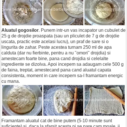
Aluatul gogosilor
. Punem intr-un vas incapator un cubulet de
25 g de drojdie proaspata (sau un pliculet de 7 g de drojdie
uscata, practic este acelasi lucru), un praf de sare si o
lingurita de zahar. Peste acestea turnam 250 ml de apa
calduta (dar nu fierbinte, pentru a nu "omori" drojdia) si
amestecam foarte bine, pana cand drojdia si celelalte
ingrediente se dizolva. Apoi incepem sa adaugam cele 500 g
de faina, treptat, amestecand pana cand aluatul capata
consistenta, moment in care incepem sa-l framantam energic
cu mana.
Framantam aluatul cat de bine putem (5-10 minute sunt
suficiente) si, daca la sfarsit acesta ni se pare cam moale, ii