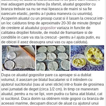
mai adaugam putina faina (la sfarsit, aluatul gogosilor cu
branza trebuie sa nu se mai lipeasca de maini si sa fie
oarecum elastic, pentru a-l putea manevra cu usurinta).
Acoperim aluatul cu un prosop curat si il lasam la crescut intr-
un loc calduros timp de aproximativ 20-30 de minute (timpul
de crestere al aluatului
gogosilor
variaza in functie de
calitatea drojdiei folosite, de modul de framantare si de
conditiile in care va sta la crescut - pentru a-l ajuta putin, eu
de obicei il asez deasupra unui vas cu apa calduta).
Dupa ce aluatul gogosilor pare ca aproape si-a dublat
volumul, il asezam pe blatul bucatariei si il intindem cu
ajutorul sucitorului (sau al unei sticle) intr-o foaie de grosimea
unei jumatati de deget (circa 1/2 cm). In timp ce manevram
aluatul, pentru a nu se lipi, vom pudra cu faina atat blatul, cat
si sucitorul. Daca dorim sa obtinem niste gogosi cu branza de
aceeasi marime, decupam discuri de aluat cu ajutorul unui