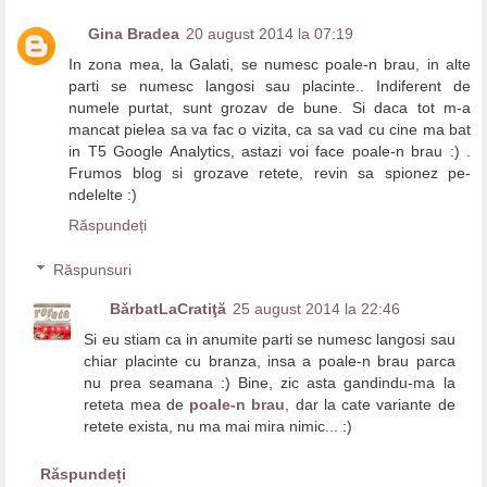
Gina Bradea
20 august 2014 la 07:19
In zona mea, la Galati, se numesc poale-n brau, in alte
parti se numesc langosi sau placinte.. Indiferent de
numele purtat, sunt grozav de bune. Si daca tot m-a
mancat pielea sa va fac o vizita, ca sa vad cu cine ma bat
in T5 Google Analytics, astazi voi face poale-n brau :) .
Frumos blog si grozave retete, revin sa spionez pe-
ndelelte :)
Răspundeți
Răspunsuri
BărbatLaCratiţă
25 august 2014 la 22:46
Si eu stiam ca in anumite parti se numesc langosi sau
chiar placinte cu branza, insa a poale-n brau parca
nu prea seamana :) Bine, zic asta gandindu-ma la
reteta mea de
poale-n brau
, dar la cate variante de
retete exista, nu ma mai mira nimic... :)
Răspundeți