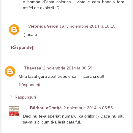
o bomba d`asta calorica... viata e cam banala fara
astfel de explozii :D
Veronica Veronica
3 noiembrie 2014 la 18:15
:) asa e
Răspundeți
Thayssa
2 noiembrie 2014 la 00:59
Mi-a lasat gura apa! trebuie sa il incerc si eu!!
Răspundeți
Răspunsuri
BărbatLaCratiţă
2 noiembrie 2014 la 05:53
Deci nu te-a speriat numarul caloriilor :) Daca nu uiti,
sa-mi zici cum ti-a iesit cataiful.