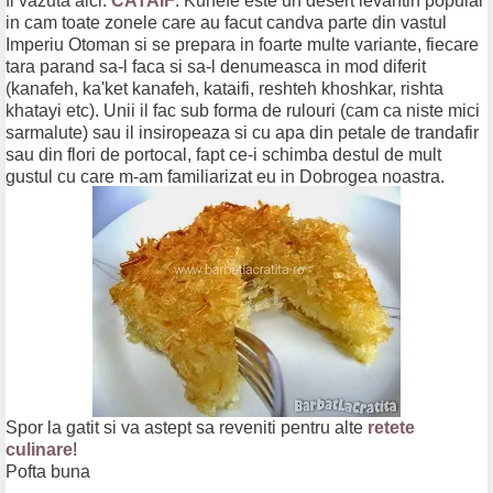
fi vazuta aici:
CATAIF
. Kunefe este un desert levantin popular
in cam toate zonele care au facut candva parte din vastul
Imperiu Otoman si se prepara in foarte multe variante, fiecare
tara parand sa-l faca si sa-l denumeasca in mod diferit
(kanafeh, ka'ket kanafeh, kataifi, reshteh khoshkar, rishta
khatayi etc). Unii il fac sub forma de rulouri (cam ca niste mici
sarmalute) sau il insiropeaza si cu apa din petale de trandafir
sau din flori de portocal, fapt ce-i schimba destul de mult
gustul cu care m-am familiarizat eu in Dobrogea noastra.
Spor la gatit si va astept sa reveniti pentru alte
retete
culinare
!
Pofta buna