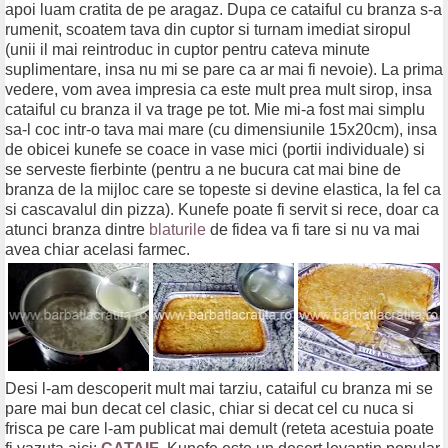
apoi luam cratita de pe aragaz. Dupa ce cataiful cu branza s-a
rumenit, scoatem tava din cuptor si turnam imediat siropul
(unii il mai reintroduc in cuptor pentru cateva minute
suplimentare, insa nu mi se pare ca ar mai fi nevoie). La prima
vedere, vom avea impresia ca este mult prea mult sirop, insa
cataiful cu branza il va trage pe tot. Mie mi-a fost mai simplu
sa-l coc intr-o tava mai mare (cu dimensiunile 15x20cm), insa
de obicei kunefe se coace in vase mici (portii individuale) si
se serveste fierbinte (pentru a ne bucura cat mai bine de
branza de la mijloc care se topeste si devine elastica, la fel ca
si cascavalul din pizza). Kunefe poate fi servit si rece, doar ca
atunci branza dintre
blaturile
de fidea va fi tare si nu va mai
avea chiar acelasi farmec.
Desi l-am descoperit mult mai tarziu, cataiful cu branza mi se
pare mai bun decat cel clasic, chiar si decat cel cu nuca si
frisca pe care l-am publicat mai demult (reteta acestuia poate