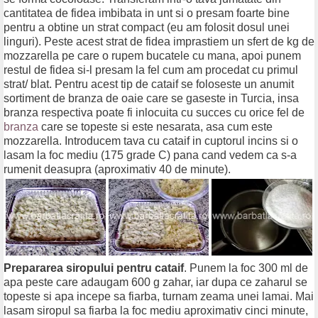
cantitatea de fidea imbibata in unt si o presam foarte bine
pentru a obtine un strat compact (eu am folosit dosul unei
linguri). Peste acest strat de fidea imprastiem un sfert de kg de
mozzarella pe care o rupem bucatele cu mana, apoi punem
restul de fidea si-l presam la fel cum am procedat cu primul
strat/ blat. Pentru acest tip de cataif se foloseste un anumit
sortiment de branza de oaie care se gaseste in Turcia, insa
branza respectiva poate fi inlocuita cu succes cu orice fel de
branza
care se topeste si este nesarata, asa cum este
mozzarella. Introducem tava cu cataif in cuptorul incins si o
lasam la foc mediu (175 grade C) pana cand vedem ca s-a
rumenit deasupra (aproximativ 40 de minute).
Prepararea siropului pentru cataif
. Punem la foc 300 ml de
apa peste care adaugam 600 g zahar, iar dupa ce zaharul se
topeste si apa incepe sa fiarba, turnam zeama unei lamai. Mai
lasam siropul sa fiarba la foc mediu aproximativ cinci minute,