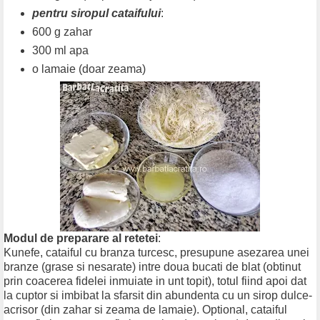
pentru siropul cataifului
:
600 g zahar
300 ml apa
o lamaie (doar zeama)
Modul de preparare al retetei
:
Kunefe, cataiful cu branza turcesc, presupune asezarea unei
branze (grase si nesarate) intre doua bucati de blat (obtinut
prin coacerea fidelei inmuiate in unt topit), totul fiind apoi dat
la cuptor si imbibat la sfarsit din abundenta cu un sirop dulce-
acrisor (din zahar si zeama de lamaie). Optional, cataiful