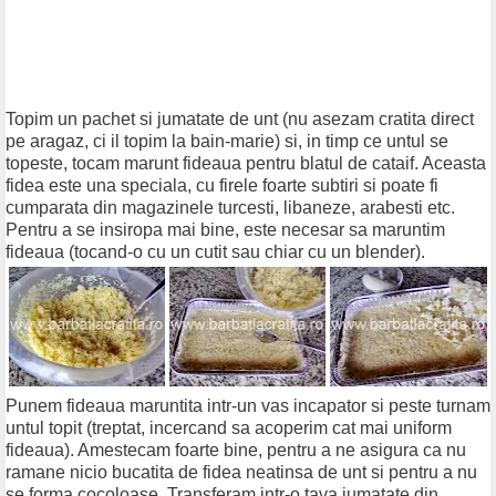
Topim un pachet si jumatate de unt (nu asezam cratita direct
pe aragaz, ci il topim la bain-marie) si, in timp ce untul se
topeste, tocam marunt fideaua pentru blatul de cataif. Aceasta
fidea este una speciala, cu firele foarte subtiri si poate fi
cumparata din magazinele turcesti, libaneze, arabesti etc.
Pentru a se insiropa mai bine, este necesar sa maruntim
fideaua (tocand-o cu un cutit sau chiar cu un blender).
Punem fideaua maruntita intr-un vas incapator si peste turnam
untul topit (treptat, incercand sa acoperim cat mai uniform
fideaua). Amestecam foarte bine, pentru a ne asigura ca nu
ramane nicio bucatita de fidea neatinsa de unt si pentru a nu
se forma cocoloase. Transferam intr-o tava jumatate din