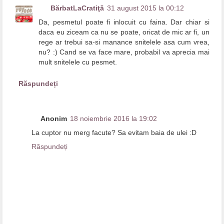
BărbatLaCratiţă
31 august 2015 la 00:12
Da, pesmetul poate fi inlocuit cu faina. Dar chiar si
daca eu ziceam ca nu se poate, oricat de mic ar fi, un
rege ar trebui sa-si manance snitelele asa cum vrea,
nu? :) Cand se va face mare, probabil va aprecia mai
mult snitelele cu pesmet.
Răspundeți
Anonim
18 noiembrie 2016 la 19:02
La cuptor nu merg facute? Sa evitam baia de ulei :D
Răspundeți