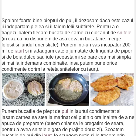
Spalam foarte bine pieptul de pui, il dezosam daca este cazul,
ii indepartam pielea si il taiem felii subtirele. Pentru a o
fragezi, batem fiecare bucata de carne cu ciocanul de
snitele
(in caz ca nu dispunem de asa ceva in bucatarie, merge
folosit si fundul unei sticle). Punem intr-un vas incapator 200
ml de
iaurt
si ii adaugam cate o jumatate de lingurita de piper
si de boia dulce sau iute (aceasta mi se pare cea mai simpla
si mai la indemana combinatie, insa putem pune orice
condimente dorim la reteta snitelelor cu iaurt).
Punem bucatile de piept de
pui
in iaurtul condimentat si
lasam carnea sa stea la marinat cel putin o ora inainte de a ne
apuca de preparare (putem chiar sa le pregatim de seara,
pentru a avea snitelele gata de prajit a doua zi). Scoatem
bucatile de pui din
iaurt
, le scurgem putin si le trecem prin