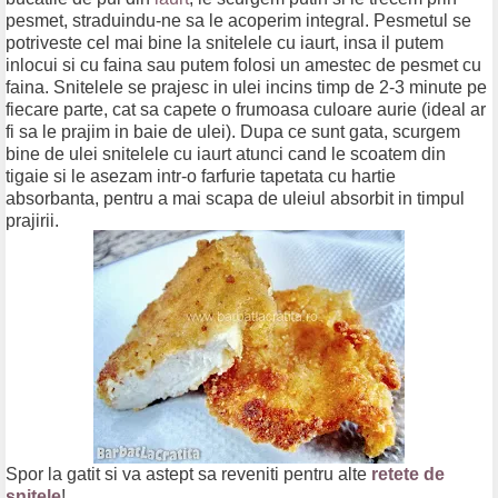
pesmet, straduindu-ne sa le acoperim integral. Pesmetul se
potriveste cel mai bine la snitelele cu iaurt, insa il putem
inlocui si cu faina sau putem folosi un amestec de pesmet cu
faina. Snitelele se prajesc in ulei incins timp de 2-3 minute pe
fiecare parte, cat sa capete o frumoasa culoare aurie (ideal ar
fi sa le prajim in baie de ulei). Dupa ce sunt gata, scurgem
bine de ulei snitelele cu iaurt atunci cand le scoatem din
tigaie si le asezam intr-o farfurie tapetata cu hartie
absorbanta, pentru a mai scapa de uleiul absorbit in timpul
prajirii.
Spor la gatit si va astept sa reveniti pentru alte
retete de
snitele
!