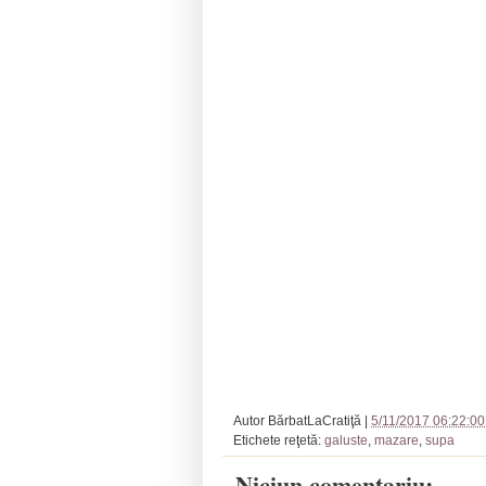
Autor
BărbatLaCratiţă
|
5/11/2017 06:22:00
Etichete reţetă:
galuste
,
mazare
,
supa
Niciun comentariu: