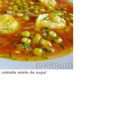
i celelalte
retete de supa
!