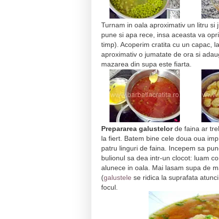
Turnam in oala aproximativ un litru si
pune si apa rece, insa aceasta va opr
timp). Acoperim cratita cu un capac, l
aproximativ o jumatate de ora si adau
mazarea din supa este fiarta.
Prepararea galustelor
de faina ar tr
la fiert. Batem bine cele doua oua im
patru linguri de faina. Incepem sa pu
bulionul sa dea intr-un clocot: luam c
alunece in oala. Mai lasam supa de ma
(
galustele
se ridica la suprafata atunc
focul.