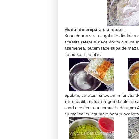
Modul de preparare a retetei
:
Supa de mazare cu galuste din faina e
aceasta reteta si daca dorim o supa m
asemenea, putem face supa de maza
nu ne sunt pe plac.
Spalam, curatam si tocam in functie d
intr-o cratita cateva linguri de ulei s
cand acestea s-au inmuiat adaugam 
nu mai calim legumele pentru aceast