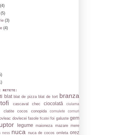
(4)
e
(5)
rie
(3)
ie
(4)
5)
1)
E RETETE:
branza
ti
blat
blat de pizza
blat de tort
tofi
ciocolată
cascaval
chec
ciulama
clatite
cocos
conopida
cornulete
cornuri
gem
ovleac
dovlecei
fasole
foi
galuste
ficatei
uptor
legume
maioneza
mazare
mere
nuca
orez
nuca de cocos
omleta
ness
i