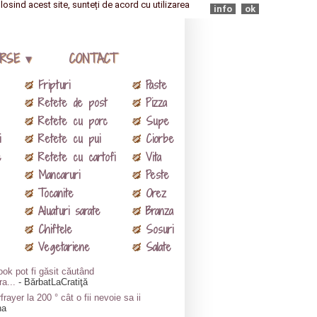
olosind acest site, sunteți de acord cu utilizarea
info
ok
RSE ▾
CONTACT
Fripturi
Paste
Retete de post
Pizza
Retete cu porc
Supe
i
Retete cu pui
Ciorbe
e
Retete cu cartofi
Vita
Mancaruri
Peste
Tocanite
Orez
Aluaturi sarate
Branza
Chiftele
Sosuri
Vegetariene
Salate
ok pot fi găsit căutând
ra...
- BărbatLaCratiţă
frayer la 200 ° cât o fii nevoie sa ii
na