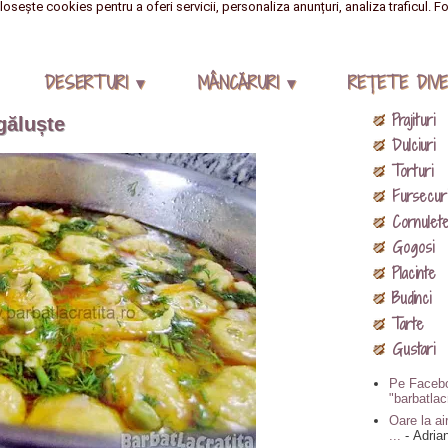
losește cookies pentru a oferi servicii, personaliza anunțuri, analiza traficul. F
DESERTURI ▾
MÂNCĂRURI ▾
REŢETE DIVE
Prajituri
găluște
Dulciuri
Torturi
Fursecur
Cornulet
Gogosi
Placinte
Budinci
Tarte
Gustari
Pe Facebo
"barbatlac
Oare la air
...
- Adria