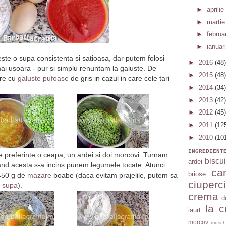
►
aprilie
►
marti
►
februa
►
ianuar
ste o supa consistenta si satioasa, dar putem folosi
►
2016
(48)
ai usoara - pur si simplu renuntam la galuste. De
►
2015
(48)
re cu
galuste pufoase
de gris in cazul in care cele tari
►
2014
(34)
►
2013
(42)
►
2012
(45)
►
2011
(12
►
2010
(10
INGREDIENT
e preferinte o ceapa, un ardei si doi morcovi. Turnam
biscui
ardei
i cand acesta s-a incins punem legumele tocate. Atunci
car
briose
450 g de
mazare
boabe (daca evitam prajelile, putem sa
ciuperci
a
supa
).
crema
d
la c
iaurt
morcov
musch