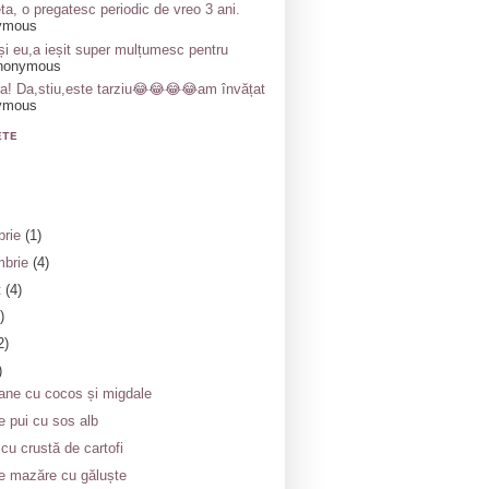
ta, o pregatesc periodic de vreo 3 ani.
ymous
și eu,a ieșit super mulțumesc pentru
nonymous
a! Da,stiu,este tarziu😂😂😂😂am învățat
ymous
ETE
brie
(1)
mbrie
(4)
t
(4)
)
2)
)
ne cu cocos și migdale
e pui cu sos alb
 cu crustă de cartofi
e mazăre cu găluște