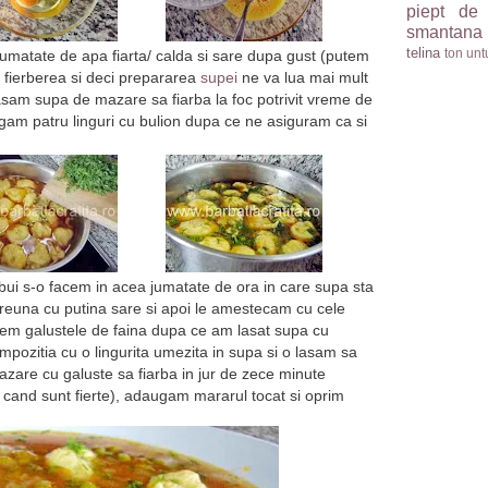
piept de
smantana
telina
ton
unt
 jumatate de apa fiarta/ calda si sare dupa gust (putem
i fierberea si deci prepararea
supei
ne va lua mai mult
asam supa de mazare sa fiarba la foc potrivit vreme de
gam patru linguri cu bulion dupa ce ne asiguram ca si
ebui s-o facem in acea jumatate de ora in care supa sta
preuna cu putina sare si apoi le amestecam cu cele
nem galustele de faina dupa ce am lasat supa cu
ompozitia cu o lingurita umezita in supa si o lasam sa
zare cu galuste sa fiarba in jur de zece minute
i cand sunt fierte), adaugam mararul tocat si oprim