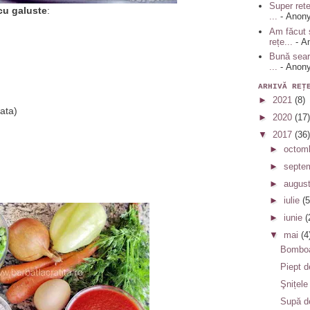
Super rete
cu galuste
:
...
- Anon
Am făcut 
rețe...
- A
Bună sear
...
- Anon
ARHIVĂ REŢ
►
2021
(8)
ata)
►
2020
(17)
▼
2017
(36)
►
octom
►
septe
►
augus
►
iulie
(5
►
iunie
(
▼
mai
(4
Bomboa
Piept d
Şnițele
Supă d