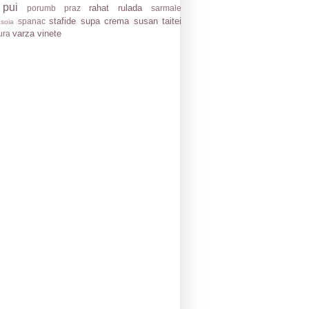
 pui
rahat
rulada
porumb
praz
sarmale
stafide
supa crema
susan
taitei
spanac
soia
varza
vinete
ura