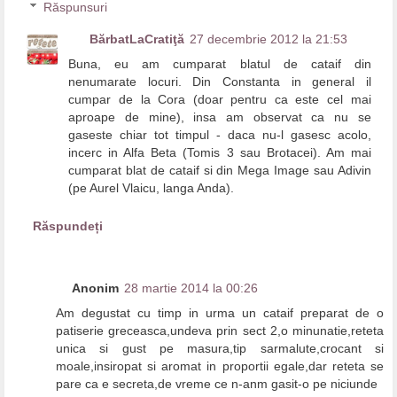
Răspunsuri
BărbatLaCratiţă
27 decembrie 2012 la 21:53
Buna, eu am cumparat blatul de cataif din
nenumarate locuri. Din Constanta in general il
cumpar de la Cora (doar pentru ca este cel mai
aproape de mine), insa am observat ca nu se
gaseste chiar tot timpul - daca nu-l gasesc acolo,
incerc in Alfa Beta (Tomis 3 sau Brotacei). Am mai
cumparat blat de cataif si din Mega Image sau Adivin
(pe Aurel Vlaicu, langa Anda).
Răspundeți
Anonim
28 martie 2014 la 00:26
Am degustat cu timp in urma un cataif preparat de o
patiserie greceasca,undeva prin sect 2,o minunatie,reteta
unica si gust pe masura,tip sarmalute,crocant si
moale,insiropat si aromat in proportii egale,dar reteta se
pare ca e secreta,de vreme ce n-anm gasit-o pe niciunde