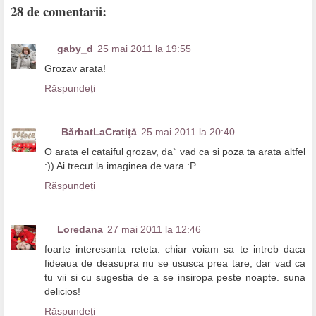
28 de comentarii:
gaby_d
25 mai 2011 la 19:55
Grozav arata!
Răspundeți
BărbatLaCratiţă
25 mai 2011 la 20:40
O arata el cataiful grozav, da` vad ca si poza ta arata altfel
:)) Ai trecut la imaginea de vara :P
Răspundeți
Loredana
27 mai 2011 la 12:46
foarte interesanta reteta. chiar voiam sa te intreb daca
fideaua de deasupra nu se ususca prea tare, dar vad ca
tu vii si cu sugestia de a se insiropa peste noapte. suna
delicios!
Răspundeți