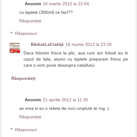
Anonim
16 martie 2012 la 22:04
cu laptele (300ml) ce faci??
Răspundeți
Răspunsuri
BărbatLaCratiţă
16 martie 2012 la 23:28
Daca folosim frisca la plic, asa cum am folosit eu in
cazul de fata, atunci cu laptele preparam frisca pe
care o vom pune deasupra cataifului.
Răspundeți
Anonim
21 aprilie 2012 la 11:30
as vrea si eu o reteta de nuci umplute te rog :)
Răspundeți
Răspunsuri