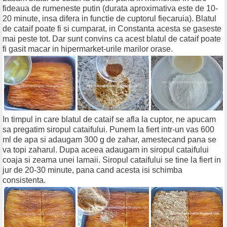
fideaua de rumeneste putin (durata aproximativa este de 10-
20 minute, insa difera in functie de cuptorul fiecaruia). Blatul
de cataif poate fi si cumparat, in Constanta acesta se gaseste
mai peste tot. Dar sunt convins ca acest blatul de cataif poate
fi gasit macar in hipermarket-urile marilor orase.
In timpul in care blatul de cataif se afla la cuptor, ne apucam
sa pregatim siropul cataifului. Punem la fiert intr-un vas 600
ml de apa si adaugam 300 g de zahar, amestecand pana se
va topi zaharul. Dupa aceea adaugam in siropul cataifului
coaja si zeama unei lamaii. Siropul cataifului se tine la fiert in
jur de 20-30 minute, pana cand acesta isi schimba
consistenta.