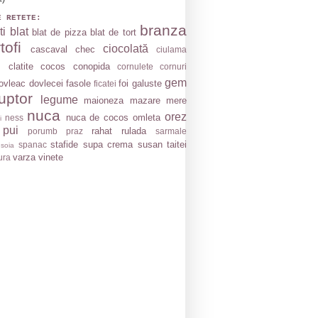
E RETETE:
branza
ti
blat
blat de pizza
blat de tort
tofi
ciocolată
cascaval
chec
ciulama
clatite
cocos
conopida
cornulete
cornuri
gem
ovleac
dovlecei
fasole
foi
galuste
ficatei
uptor
legume
maioneza
mazare
mere
nuca
orez
nuca de cocos
omleta
ness
i
 pui
rahat
rulada
porumb
praz
sarmale
stafide
supa crema
susan
taitei
spanac
soia
varza
vinete
ura