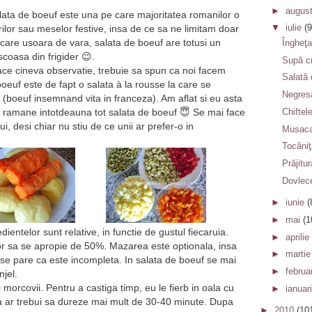
►
augus
salata de boeuf este una pe care majoritatea romanilor o
▼
iulie
(9
ilor sau meselor festive, insa de ce sa ne limitam doar
are usoara de vara, salata de boeuf are totusi un
Îngheţa
coasa din frigider 😉.
Supă c
ace cineva observatie, trebuie sa spun ca noi facem
Salată 
oeuf este de fapt o salata à la rousse la care se
Negresă
(boeuf insemnand vita in franceza). Am aflat si eu asta
Chiftel
a ramane intotdeauna tot salata de boeuf 😇 Se mai face
i, desi chiar nu stiu de ce unii ar prefer-o in
Musaca
Tocăniţ
Prăjitu
Dovlec
►
iunie
(
►
mai
(1
dientelor sunt relative, in functie de gustul fiecaruia.
►
aprilie
lor sa se apropie de 50%. Mazarea este optionala, insa
►
marti
se pare ca este incompleta. In salata de boeuf se mai
►
februa
njel.
i morcovii. Pentru a castiga timp, eu le fierb in oala cu
►
ianuar
ca ar trebui sa dureze mai mult de 30-40 minute. Dupa
►
2010
(10