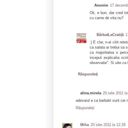
Anonim
17 decembr
Ok, e bun, dar cred to
cu carne de vita nu?
BărbatLaCratiţă
1
:) E clar, n-ai citit ret
ca salata ar trebui sa
ca majoritatea o per
inceput explicatia sc
observatie". Si uite ca 
Răspundeți
alina.mirela
20 iulie 2011 l
adevarul e ca barbatii sunt cei 
Răspundeți
Miha
20 iulie 2011 la 12:29