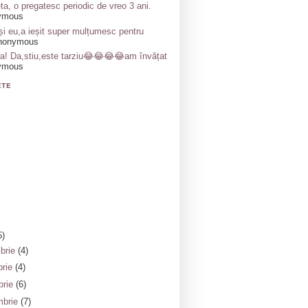
ta, o pregatesc periodic de vreo 3 ani.
ymous
și eu,a ieșit super mulțumesc pentru
nonymous
a! Da,stiu,este tarziu😂😂😂😂am învățat
ymous
ETE
5)
brie
(4)
brie
(4)
brie
(6)
mbrie
(7)