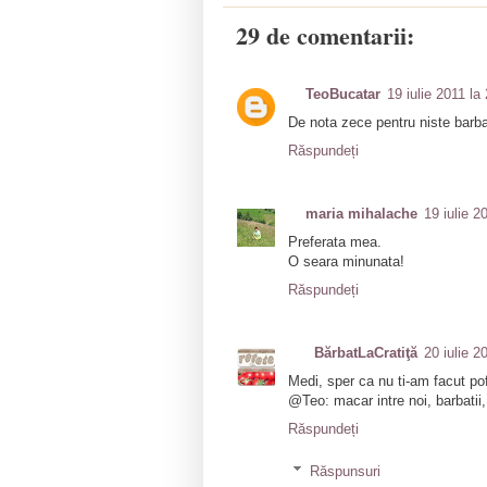
29 de comentarii:
TeoBucatar
19 iulie 2011 la
De nota zece pentru niste barba
Răspundeți
maria mihalache
19 iulie 2
Preferata mea.
O seara minunata!
Răspundeți
BărbatLaCratiţă
20 iulie 2
Medi, sper ca nu ti-am facut pof
@Teo: macar intre noi, barbatii,
Răspundeți
Răspunsuri