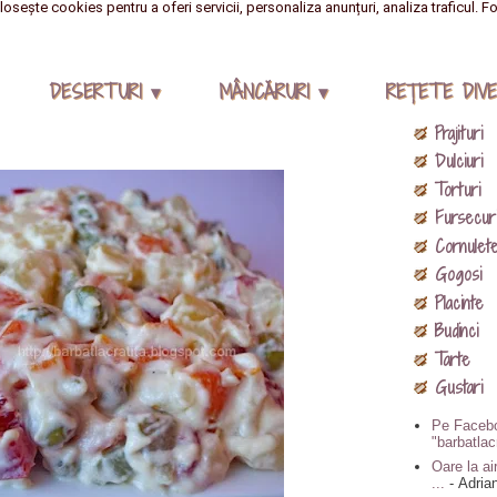
losește cookies pentru a oferi servicii, personaliza anunțuri, analiza traficul. F
DESERTURI ▾
MÂNCĂRURI ▾
REŢETE DIVE
Prajituri
Dulciuri
Torturi
Fursecur
Cornulet
Gogosi
Placinte
Budinci
Tarte
Gustari
Pe Facebo
"barbatlac
Oare la air
...
- Adria