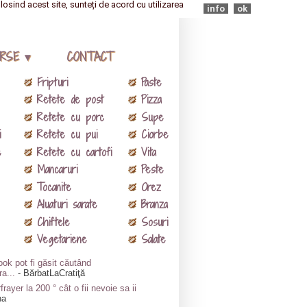
olosind acest site, sunteți de acord cu utilizarea
info
ok
RSE ▾
CONTACT
Fripturi
Paste
Retete de post
Pizza
Retete cu porc
Supe
i
Retete cu pui
Ciorbe
e
Retete cu cartofi
Vita
Mancaruri
Peste
Tocanite
Orez
Aluaturi sarate
Branza
Chiftele
Sosuri
Vegetariene
Salate
ok pot fi găsit căutând
ra...
- BărbatLaCratiţă
frayer la 200 ° cât o fii nevoie sa ii
na