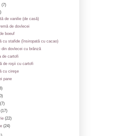
t
(7)
)
tă de vanilie (de casă)
remă de dovlecei
de boeuf
 cu stafide (însiropată cu cacao)
e din dovlecei cu brânză
 de cartofi
ă de roşii cu cartofi
ră cu cireşe
ei pane
8)
0)
(7)
e
(17)
rie
(22)
ie
(24)
1)