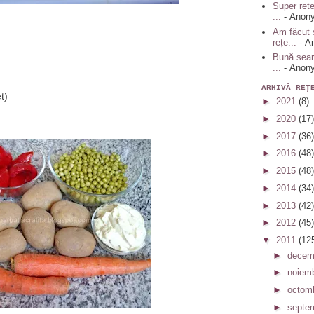
Super rete
...
- Anon
Am făcut 
rețe...
- A
Bună sear
...
- Anon
ARHIVĂ REŢ
t)
►
2021
(8)
►
2020
(17)
►
2017
(36)
►
2016
(48)
►
2015
(48)
►
2014
(34)
►
2013
(42)
►
2012
(45)
▼
2011
(12
►
decem
►
noiem
►
octom
►
septe