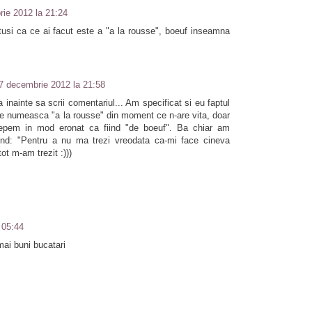
ie 2012 la 21:24
tusi ca ce ai facut este a "a la rousse", boeuf inseamna
7 decembrie 2012 la 21:58
eta inainte sa scrii comentariul... Am specificat si eu faptul
 se numeasca "a la rousse" din moment ce n-are vita, doar
cepem in mod eronat ca fiind "de boeuf". Ba chiar am
riind: "Pentru a nu ma trezi vreodata ca-mi face cineva
tot m-am trezit :)))
a 05:44
mai buni bucatari