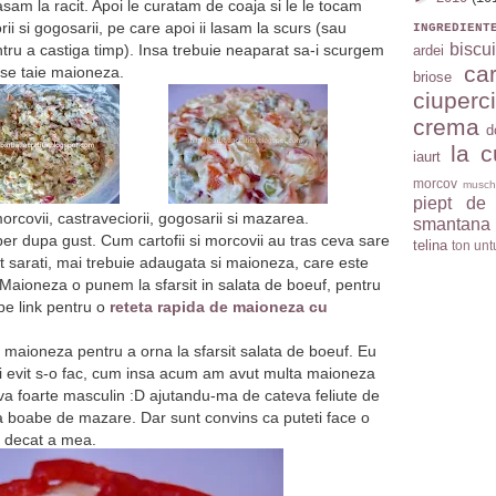
asam la racit. Apoi le curatam de coaja si le le tocam
i si gogosarii, pe care apoi ii lasam la scurs (sau
INGREDIENT
biscui
tru a castiga timp). Insa trebuie neaparat sa-i scurgem
ardei
car
 se taie maioneza.
briose
ciuperci
crema
d
la c
iaurt
morcov
musch
piept de
orcovii, castraveciorii, gogosarii si mazarea.
smantana
er dupa gust. Cum cartofii si morcovii au tras ceva sare
telina
ton
unt
nt sarati, mai trebuie adaugata si maioneza, care este
. Maioneza o punem la sfarsit in salata de boeuf, pentru
 pe link pentru o
reteta rapida de maioneza cu
 maioneza pentru a orna la sfarsit salata de boeuf. Eu
ei evit s-o fac, cum insa acum am avut multa maioneza
ceva foarte masculin :D ajutandu-ma de cateva feliute de
a boabe de mazare. Dar sunt convins ca puteti face o
 decat a mea.