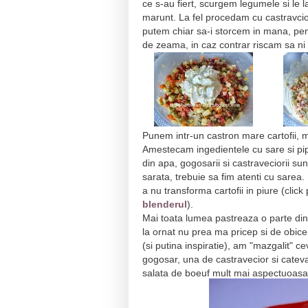
ce s-au fiert, scurgem legumele si le l
marunt. La fel procedam cu castravciori
putem chiar sa-i storcem in mana, pen
de zeama, in caz contrar riscam sa ni
Punem intr-un castron mare cartofii, m
Amestecam ingedientele cu sare si pip
din apa, gogosarii si castraveciorii su
sarata, trebuie sa fim atenti cu sarea
a nu transforma cartofii in piure (click
blenderul
).
Mai toata lumea pastreaza o parte din
la ornat nu prea ma pricep si de obic
(si putina inspiratie), am "mazgalit" 
gogosar, una de castravecior si catev
salata de boeuf mult mai aspectuoasa