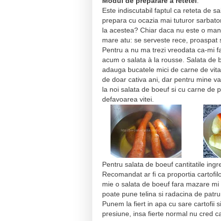
Modul de preparare a retetei
:
Este indiscutabil faptul ca reteta de 
prepara cu ocazia mai tuturor sarbator
la acestea? Chiar daca nu este o manc
mare atu: se serveste rece, proaspat s
Pentru a nu ma trezi vreodata ca-mi f
acum o salata à la rousse. Salata de b
adauga bucatele mici de carne de vita 
de doar cativa ani, dar pentru mine v
la noi salata de boeuf si cu carne de pu
defavoarea vitei.
Pentru salata de boeuf cantitatile ingre
Recomandat ar fi ca proportia cartofi
mie o salata de boeuf fara mazare mi 
poate pune telina si radacina de patru
Punem la fiert in apa cu sare cartofii s
presiune, insa fierte normal nu cred 