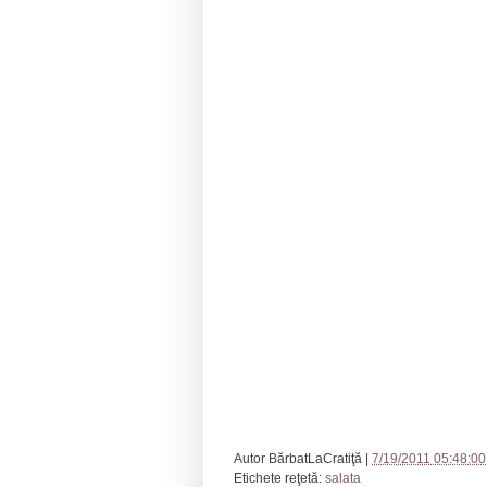
Autor
BărbatLaCratiţă
|
7/19/2011 05:48:00
Etichete reţetă:
salata