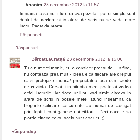
Anonim
23 decembrie 2012 la 11:57
In mania ta sa nu-ti fure cineva pozele , pur si simplu sunt
destul de neclare si in afara de scris nu se vede mare
lucru. Pacat de retete...
Răspundeți
Răspunsuri
BărbatLaCratiţă
23 decembrie 2012 la 15:06
Tu o numesti manie, eu o consider precautie... In fine,
nu conteaza prea mult - ideea e ca fiecare are dreptul
sa-si protejeze munca/ proprietatea asa cum crede
de cuviinta. Dac-ai fi in situatia mea, poate ai vedea
altfel lucrurile. Iar daca unii nu vad nimic altceva in
afara de scris in pozele mele, atunci inseamna ca
blogurile culinare concurente au numai de castigat
prin faptul ca-si gasesc noi cititori... Deci daca e sa
piarda cineva ceva, acela sunt doar eu ;)
Răspundeți