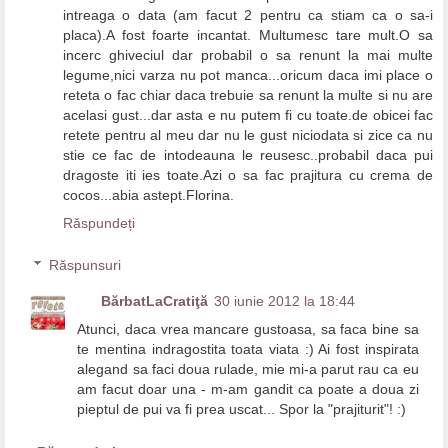
intreaga o data (am facut 2 pentru ca stiam ca o sa-i
placa).A fost foarte incantat. Multumesc tare mult.O sa
incerc ghiveciul dar probabil o sa renunt la mai multe
legume,nici varza nu pot manca...oricum daca imi place o
reteta o fac chiar daca trebuie sa renunt la multe si nu are
acelasi gust...dar asta e nu putem fi cu toate.de obicei fac
retete pentru al meu dar nu le gust niciodata si zice ca nu
stie ce fac de intodeauna le reusesc..probabil daca pui
dragoste iti ies toate.Azi o sa fac prajitura cu crema de
cocos...abia astept.Florina.
Răspundeți
Răspunsuri
BărbatLaCratiţă
30 iunie 2012 la 18:44
Atunci, daca vrea mancare gustoasa, sa faca bine sa
te mentina indragostita toata viata :) Ai fost inspirata
alegand sa faci doua rulade, mie mi-a parut rau ca eu
am facut doar una - m-am gandit ca poate a doua zi
pieptul de pui va fi prea uscat... Spor la "prajiturit"! :)