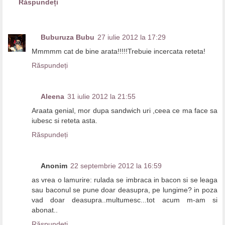
Răspundeți
Buburuza Bubu
27 iulie 2012 la 17:29
Mmmmm cat de bine arata!!!!!Trebuie incercata reteta!
Răspundeți
Aleena
31 iulie 2012 la 21:55
Araata genial, mor dupa sandwich uri ,ceea ce ma face sa
iubesc si reteta asta.
Răspundeți
Anonim
22 septembrie 2012 la 16:59
as vrea o lamurire: rulada se imbraca in bacon si se leaga
sau baconul se pune doar deasupra, pe lungime? in poza
vad doar deasupra..multumesc...tot acum m-am si
abonat..
Răspundeți