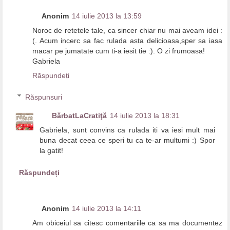
Anonim
14 iulie 2013 la 13:59
Noroc de retetele tale, ca sincer chiar nu mai aveam idei :
(. Acum incerc sa fac rulada asta delicioasa,sper sa iasa
macar pe jumatate cum ti-a iesit tie :). O zi frumoasa!
Gabriela
Răspundeți
Răspunsuri
BărbatLaCratiţă
14 iulie 2013 la 18:31
Gabriela, sunt convins ca rulada iti va iesi mult mai
buna decat ceea ce speri tu ca te-ar multumi :) Spor
la gatit!
Răspundeți
Anonim
14 iulie 2013 la 14:11
Am obiceiul sa citesc comentariile ca sa ma documentez