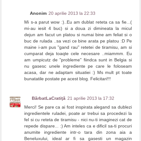
Anonim
20 aprilie 2013 la 22:33
Mi s-a parut wow :)..Eu am dublat reteta ca sa fie...(
mi-au iesit 4 buc) si a doua zi dimineata la micul
dejun am facut un platou si numai bine am feliat si o
buc de rulada ..sa vezi ce bine arata pe platou :D Pe
maine i-am pus "gand rau" retetei de tiramisu, am si
cumparat deja toaqte cele necesare ..miammm. Eu
am umpicutz de "probleme" fiindca sunt in Belgia si
nu gasesc unele ingrediente pe care le foloseam
acasa, dar ne adaptam situatiei :) Ms mult pt toate
bunatatile postate pe acest blog. Felicitari!!!
BărbatLaCratiţă
21 aprilie 2013 la 17:32
Merci! Se pare ca ai fost inspirata alegand sa dublezi
ingredientele ruladei, poate ar trebui sa procedezi la
fel si cu reteta de tiramisu - nici nu-ti imaginezi cat de
repede dispare... :) Am inteles ca e dificil sa-ti procuri
anumite ingrediente intr-o tara din zona aia a
Beneluxului, ideal ar fi sa gasesti un magazin