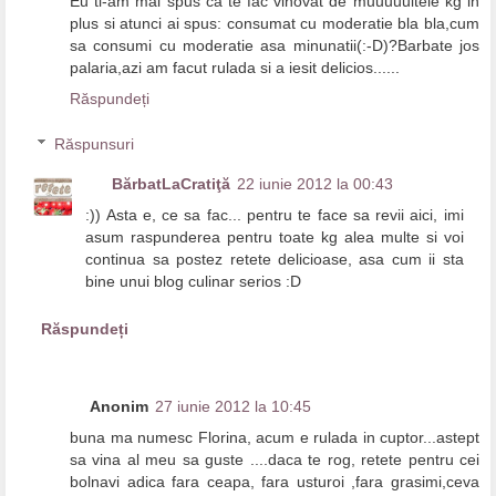
Eu ti-am mai spus ca te fac vinovat de muuuuultele kg in
plus si atunci ai spus: consumat cu moderatie bla bla,cum
sa consumi cu moderatie asa minunatii(:-D)?Barbate jos
palaria,azi am facut rulada si a iesit delicios......
Răspundeți
Răspunsuri
BărbatLaCratiţă
22 iunie 2012 la 00:43
:)) Asta e, ce sa fac... pentru te face sa revii aici, imi
asum raspunderea pentru toate kg alea multe si voi
continua sa postez retete delicioase, asa cum ii sta
bine unui blog culinar serios :D
Răspundeți
Anonim
27 iunie 2012 la 10:45
buna ma numesc Florina, acum e rulada in cuptor...astept
sa vina al meu sa guste ....daca te rog, retete pentru cei
bolnavi adica fara ceapa, fara usturoi ,fara grasimi,ceva