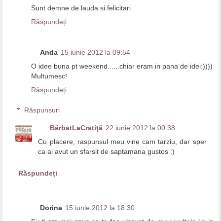
Sunt demne de lauda si felicitari.
Răspundeți
Anda
15 iunie 2012 la 09:54
O idee buna pt weekend......chiar eram in pana de idei:))))
Multumesc!
Răspundeți
Răspunsuri
BărbatLaCratiţă
22 iunie 2012 la 00:38
Cu placere, raspunsul meu vine cam tarziu, dar sper
ca ai avut un sfarsit de saptamana gustos :)
Răspundeți
Dorina
15 iunie 2012 la 18:30