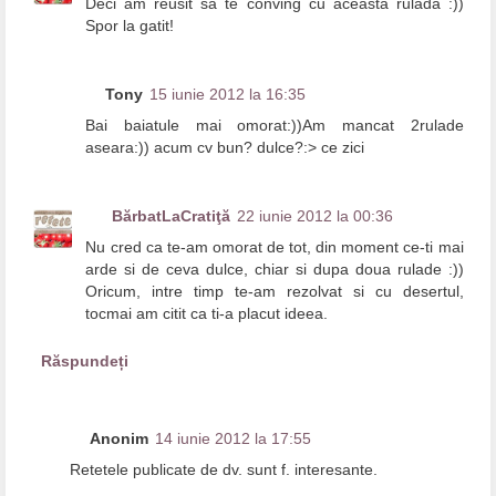
Deci am reusit sa te conving cu aceasta rulada :))
Spor la gatit!
Tony
15 iunie 2012 la 16:35
Bai baiatule mai omorat:))Am mancat 2rulade
aseara:)) acum cv bun? dulce?:> ce zici
BărbatLaCratiţă
22 iunie 2012 la 00:36
Nu cred ca te-am omorat de tot, din moment ce-ti mai
arde si de ceva dulce, chiar si dupa doua rulade :))
Oricum, intre timp te-am rezolvat si cu desertul,
tocmai am citit ca ti-a placut ideea.
Răspundeți
Anonim
14 iunie 2012 la 17:55
Retetele publicate de dv. sunt f. interesante.