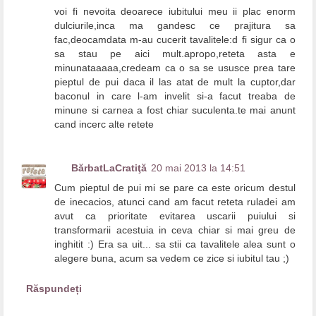
voi fi nevoita deoarece iubitului meu ii plac enorm
dulciurile,inca ma gandesc ce prajitura sa
fac,deocamdata m-au cucerit tavalitele:d fi sigur ca o
sa stau pe aici mult.apropo,reteta asta e
minunataaaaa,credeam ca o sa se ususce prea tare
pieptul de pui daca il las atat de mult la cuptor,dar
baconul in care l-am invelit si-a facut treaba de
minune si carnea a fost chiar suculenta.te mai anunt
cand incerc alte retete
BărbatLaCratiţă
20 mai 2013 la 14:51
Cum pieptul de pui mi se pare ca este oricum destul
de inecacios, atunci cand am facut reteta ruladei am
avut ca prioritate evitarea uscarii puiului si
transformarii acestuia in ceva chiar si mai greu de
inghitit :) Era sa uit... sa stii ca tavalitele alea sunt o
alegere buna, acum sa vedem ce zice si iubitul tau ;)
Răspundeți