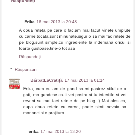
Răspundeți
Erika
16 mai 2013 la 20:43
A doua reteta pe care o fac,am mai facut vinete umplute
cu carne tocata,sunt minunate,sigur o sa mai fac retete de
pe blog,sunt simple,cu ingrediente la indemana oricui si
foarte gustoase.tine-o tot asa
Răspundeți
Răspunsuri
BărbatLaCratiţă
17 mai 2013 la 01:14
Erika, cum eu am de gand sa-mi pastrez stilul de a
gati, ma gandesc ca-ti vei pastra si tu intentiile si vei
reveni sa mai faci retete de pe blog :) Mai ales ca,
dupa doua retete cu carne, poate simti nevoia sa
mananci si o prajitura...
erika
17 mai 2013 la 13:20