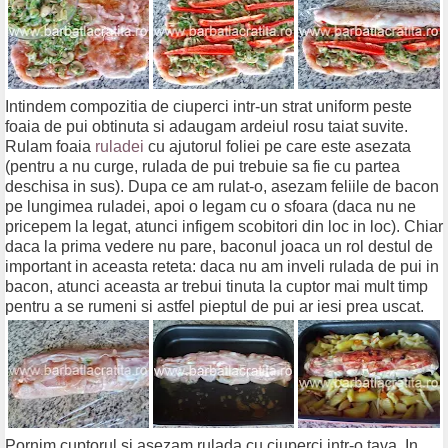
Intindem compozitia de ciuperci intr-un strat uniform peste
foaia de pui obtinuta si adaugam ardeiul rosu taiat suvite.
Rulam foaia
ruladei
cu ajutorul foliei pe care este asezata
(pentru a nu curge, rulada de pui trebuie sa fie cu partea
deschisa in sus). Dupa ce am rulat-o, asezam feliile de bacon
pe lungimea ruladei, apoi o legam cu o sfoara (daca nu ne
pricepem la legat, atunci infigem scobitori din loc in loc). Chiar
daca la prima vedere nu pare, baconul joaca un rol destul de
important in aceasta reteta: daca nu am inveli rulada de pui in
bacon, atunci aceasta ar trebui tinuta la cuptor mai mult timp
pentru a se rumeni si astfel pieptul de pui ar iesi prea uscat.
Pornim cuptorul si asezam rulada cu ciuperci intr-o tava. In