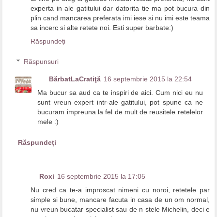
experta in ale gatitului dar datorita tie ma pot bucura din
plin cand mancarea preferata imi iese si nu imi este teama
sa incerc si alte retete noi. Esti super barbate:)
Răspundeți
Răspunsuri
BărbatLaCratiţă
16 septembrie 2015 la 22:54
Ma bucur sa aud ca te inspiri de aici. Cum nici eu nu
sunt vreun expert intr-ale gatitului, pot spune ca ne
bucuram impreuna la fel de mult de reusitele retelelor
mele :)
Răspundeți
Roxi
16 septembrie 2015 la 17:05
Nu cred ca te-a improscat nimeni cu noroi, retetele par
simple si bune, mancare facuta in casa de un om normal,
nu vreun bucatar specialist sau de n stele Michelin, deci e