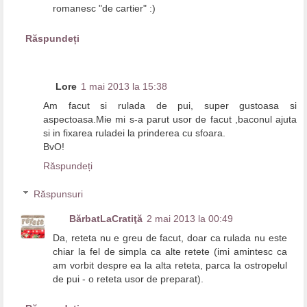
romanesc "de cartier" :)
Răspundeți
Lore
1 mai 2013 la 15:38
Am facut si rulada de pui, super gustoasa si
aspectoasa.Mie mi s-a parut usor de facut ,baconul ajuta
si in fixarea ruladei la prinderea cu sfoara.
BvO!
Răspundeți
Răspunsuri
BărbatLaCratiţă
2 mai 2013 la 00:49
Da, reteta nu e greu de facut, doar ca rulada nu este
chiar la fel de simpla ca alte retete (imi amintesc ca
am vorbit despre ea la alta reteta, parca la ostropelul
de pui - o reteta usor de preparat).