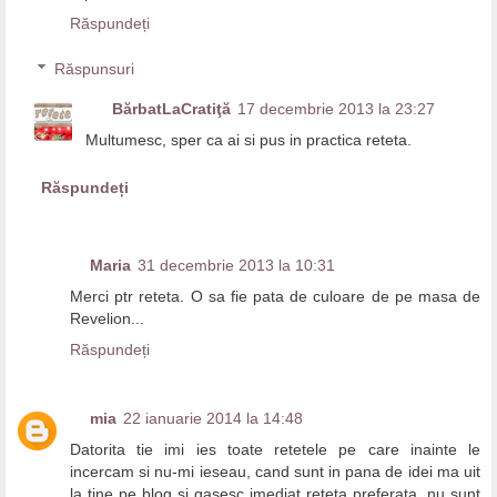
Răspundeți
Răspunsuri
BărbatLaCratiţă
17 decembrie 2013 la 23:27
Multumesc, sper ca ai si pus in practica reteta.
Răspundeți
Maria
31 decembrie 2013 la 10:31
Merci ptr reteta. O sa fie pata de culoare de pe masa de
Revelion...
Răspundeți
mia
22 ianuarie 2014 la 14:48
Datorita tie imi ies toate retetele pe care inainte le
incercam si nu-mi ieseau, cand sunt in pana de idei ma uit
la tine pe blog si gasesc imediat reteta preferata, nu sunt