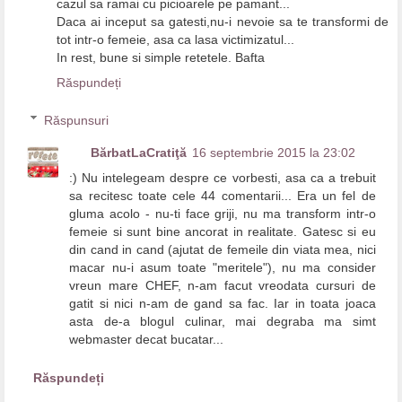
cazul sa ramai cu picioarele pe pamant...
Daca ai inceput sa gatesti,nu-i nevoie sa te transformi de
tot intr-o femeie, asa ca lasa victimizatul...
In rest, bune si simple retetele. Bafta
Răspundeți
Răspunsuri
BărbatLaCratiţă
16 septembrie 2015 la 23:02
:) Nu intelegeam despre ce vorbesti, asa ca a trebuit
sa recitesc toate cele 44 comentarii... Era un fel de
gluma acolo - nu-ti face griji, nu ma transform intr-o
femeie si sunt bine ancorat in realitate. Gatesc si eu
din cand in cand (ajutat de femeile din viata mea, nici
macar nu-i asum toate "meritele"), nu ma consider
vreun mare CHEF, n-am facut vreodata cursuri de
gatit si nici n-am de gand sa fac. Iar in toata joaca
asta de-a blogul culinar, mai degraba ma simt
webmaster decat bucatar...
Răspundeți