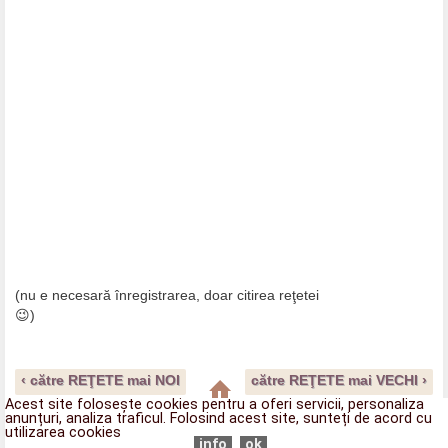
(nu e necesară înregistrarea, doar citirea reţetei
😉)
‹ către REŢETE mai NOI
către REŢETE mai VECHI ›
Acest site folosește cookies pentru a oferi servicii, personaliza
anunțuri, analiza traficul. Folosind acest site, sunteți de acord cu
Afișați versiunea pentru web
utilizarea cookies
info
ok
Drepturile de autor asupra textelor şi fotografiilor reţetelor aparţin exclusiv autorului şi este