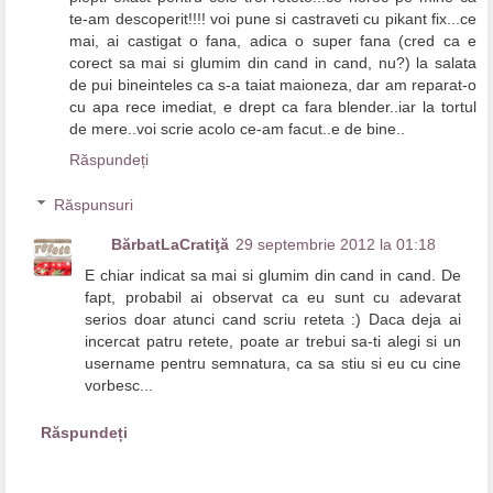
te-am descoperit!!!! voi pune si castraveti cu pikant fix...ce
mai, ai castigat o fana, adica o super fana (cred ca e
corect sa mai si glumim din cand in cand, nu?) la salata
de pui bineinteles ca s-a taiat maioneza, dar am reparat-o
cu apa rece imediat, e drept ca fara blender..iar la tortul
de mere..voi scrie acolo ce-am facut..e de bine..
Răspundeți
Răspunsuri
BărbatLaCratiţă
29 septembrie 2012 la 01:18
E chiar indicat sa mai si glumim din cand in cand. De
fapt, probabil ai observat ca eu sunt cu adevarat
serios doar atunci cand scriu reteta :) Daca deja ai
incercat patru retete, poate ar trebui sa-ti alegi si un
username pentru semnatura, ca sa stiu si eu cu cine
vorbesc...
Răspundeți