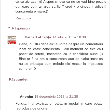
ca sa zic asa ;))) A spus cineva ca nu se vad bine pozele
dar oare cum ar vrea sa fie ? cred k e cineva invidios!!!
concurenta e mare:)))
Răspundeți
Răspunsuri
BărbatLaCratiţă
14 iulie 2013 la 18:38
Hehe, nu stiu daca aici e vorba despre un comentariu
lasat de catre concurenta... din moment ce zice ca-i
pacat de retete, inseamna ca le considera bune :))
Bine-ar fi sa am o concurenta atat de slaba incat sa
nu se priceapa cum trebuie nici macar la improscat
cu noroi :D
Răspundeți
Anonim
15 decembrie 2013 la 21:39
Felicitari, ai explicat o reteta in modul in care poate fi
reprodusa de oricine.