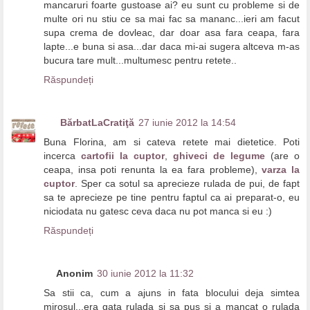
mancaruri foarte gustoase ai? eu sunt cu probleme si de
multe ori nu stiu ce sa mai fac sa mananc...ieri am facut
supa crema de dovleac, dar doar asa fara ceapa, fara
lapte...e buna si asa...dar daca mi-ai sugera altceva m-as
bucura tare mult...multumesc pentru retete..
Răspundeți
BărbatLaCratiţă
27 iunie 2012 la 14:54
Buna Florina, am si cateva retete mai dietetice. Poti
incerca
cartofii la cuptor
,
ghiveci de legume
(are o
ceapa, insa poti renunta la ea fara probleme),
varza la
cuptor
. Sper ca sotul sa aprecieze rulada de pui, de fapt
sa te aprecieze pe tine pentru faptul ca ai preparat-o, eu
niciodata nu gatesc ceva daca nu pot manca si eu :)
Răspundeți
Anonim
30 iunie 2012 la 11:32
Sa stii ca, cum a ajuns in fata blocului deja simtea
mirosul...era gata rulada si sa pus si a mancat o rulada