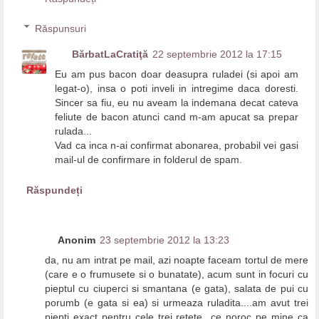
Răspunsuri
BărbatLaCratiţă
22 septembrie 2012 la 17:15
Eu am pus bacon doar deasupra ruladei (si apoi am
legat-o), insa o poti inveli in intregime daca doresti.
Sincer sa fiu, eu nu aveam la indemana decat cateva
feliute de bacon atunci cand m-am apucat sa prepar
rulada...
Vad ca inca n-ai confirmat abonarea, probabil vei gasi
mail-ul de confirmare in folderul de spam.
Răspundeți
Anonim
23 septembrie 2012 la 13:23
da, nu am intrat pe mail, azi noapte faceam tortul de mere
(care e o frumusete si o bunatate), acum sunt in focuri cu
pieptul cu ciuperci si smantana (e gata), salata de pui cu
porumb (e gata si ea) si urmeaza ruladita....am avut trei
piepti exact pentru cele trei retete...ce noroc pe mine ca