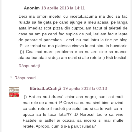
Anonim
18 aprilie 2013 la 14:11
Deci ma omori incetul cu incetul..acuma ma duc sa fac
rulada sa fie gata pe cand ajunge a meu acasa, pe langa
asta imediat scot pizza din cuptor..am facut si taieteti de
casa sa am pe cand fac supica de pui, ieri am facut lapte
de pasare si pancakes....deci..nu mai intru la tine pe blog
:P...ar trebui sa ma platesca cineva la cat stau in bucatarie
:))) Cea mai mare problema e ca nu are cine sa mance
atatea bunatati si deja am ochit si alte retete :) Esti bestial
Răspundeți
Răspunsuri
BărbatLaCratiţă
19 aprilie 2013 la 02:13
:)) Hai ca nu-i dracu` chiar asa negru, sunt cai mult
mai rele de a muri :P Crezi ca eu ma simt bine auzind
cu cate retete il rasfeti pe sotul tau si ca te vaiti ca n-
apuca sa le faca fata?!? :D Norocul tau e ca vine
Pastele si astfel ai ocazia sa incerci si mai multe
retete. Apropo, cum ti s-a parut rulada?