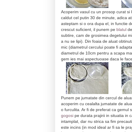
Acoperim vasul cu un prosop curat si l
caldut cel putin 30 de minute, adica at
asteptam si o ora dupa el, in functie 
crescut suficient, il punem pe
blatul
de 
subtire, cam de grosimea degetului mic 
a nu se lipi). Din foaia de aluat obti
mic (diametrul cercului poate fi adaptat
diametrul de 10cm pentru a scapa mai 
gem ies mai aspectuoase daca le fac
Punem pe jumatate din cercul de alua
acoperim cu cealalta jumatate de aluat 
o furculita. Ar fi de preferat ca gemu
gogosi
pe durata prajirii in situatia in
intamplat, dar nu strica sa fim precaut
este incins (in mod ideal ar fi sa le praj