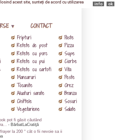
olosind acest site, sunteți de acord cu utilizarea
info
ok
RSE ▾
CONTACT
Fripturi
Paste
Retete de post
Pizza
Retete cu porc
Supe
i
Retete cu pui
Ciorbe
e
Retete cu cartofi
Vita
Mancaruri
Peste
Tocanite
Orez
Aluaturi sarate
Branza
Chiftele
Sosuri
Vegetariene
Salate
ok pot fi găsit căutând
ra...
- BărbatLaCratiţă
frayer la 200 ° cât o fii nevoie sa ii
na