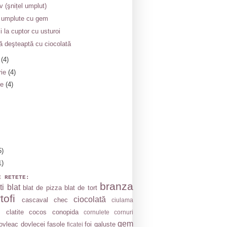
v (şnițel umplut)
 umplute cu gem
i la cuptor cu usturoi
ră deşteaptă cu ciocolată
e
(4)
rie
(4)
ie
(4)
5)
1)
E RETETE:
branza
ti
blat
blat de pizza
blat de tort
tofi
ciocolată
cascaval
chec
ciulama
clatite
cocos
conopida
cornulete
cornuri
gem
ovleac
dovlecei
fasole
foi
galuste
ficatei