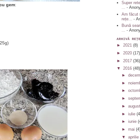
Super rete
 cu gem
:
...
- Anon
Am făcut 
rețe...
- A
Bună sear
...
- Anon
ARHIVĂ REŢ
(25g)
►
2021
(8)
►
2020
(17)
►
2017
(36)
▼
2016
(48)
►
decem
►
noiem
►
octom
►
septe
►
augus
►
iulie
(4
►
iunie
(
►
mai
(4
▼
aprilie