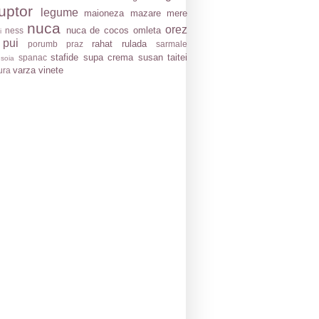
uptor
legume
maioneza
mazare
mere
nuca
orez
nuca de cocos
omleta
ness
i
 pui
rahat
rulada
porumb
praz
sarmale
stafide
supa crema
susan
taitei
spanac
soia
varza
vinete
ura