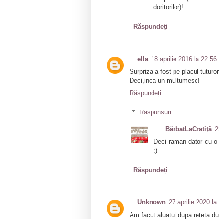
doritorilor)!
Răspundeți
ella
18 aprilie 2016 la 22:56
Surpriza a fost pe placul tuturo
Deci,inca un multumesc!
Răspundeți
Răspunsuri
BărbatLaCratiţă
2
Deci raman dator cu o 
:)
Răspundeți
Unknown
27 aprilie 2020 la
Am facut aluatul dupa reteta 