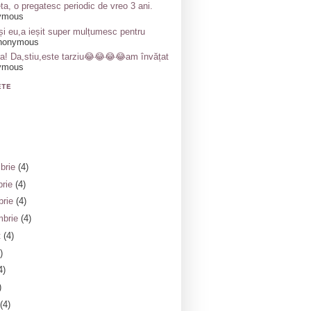
ta, o pregatesc periodic de vreo 3 ani.
ymous
și eu,a ieșit super mulțumesc pentru
nonymous
a! Da,stiu,este tarziu😂😂😂😂am învățat
ymous
ETE
brie
(4)
brie
(4)
brie
(4)
mbrie
(4)
t
(4)
)
4)
)
(4)