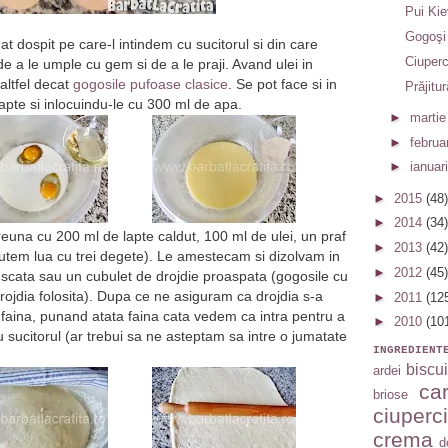
Pui Kie
Gogoşi
t dospit pe care-l intindem cu sucitorul si din care
Ciuperc
 a le umple cu gem si de a le praji. Avand ulei in
altfel decat
gogosile pufoase clasice
. Se pot face si in
Prăjitu
lapte si inlocuindu-le cu 300 ml de apa.
►
marti
►
februa
►
ianuar
►
2015
(48)
►
2014
(34)
una cu 200 ml de lapte caldut, 100 ml de ulei, un praf
►
2013
(42)
putem lua cu trei degete). Le amestecam si dizolvam in
►
2012
(45)
e uscata sau un cubulet de drojdie proaspata (gogosile cu
drojdia folosita). Dupa ce ne asiguram ca drojdia s-a
►
2011
(12
faina, punand atata faina cata vedem ca intra pentru a
►
2010
(10
cu sucitorul (ar trebui sa ne asteptam sa intre o jumatate
INGREDIENT
biscui
ardei
car
briose
ciuperci
crema
d