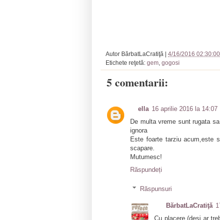
Autor
BărbatLaCratiţă
|
4/16/2016 02:30:00
Etichete reţetă:
gem
,
gogosi
5 comentarii:
ella
16 aprilie 2016 la 14:07
De multa vreme sunt rugata sa
ignora
Este foarte tarziu acum,este
scapare.
Mutumesc!
Răspundeți
Răspunsuri
BărbatLaCratiţă
1
Cu placere (desi ar tre