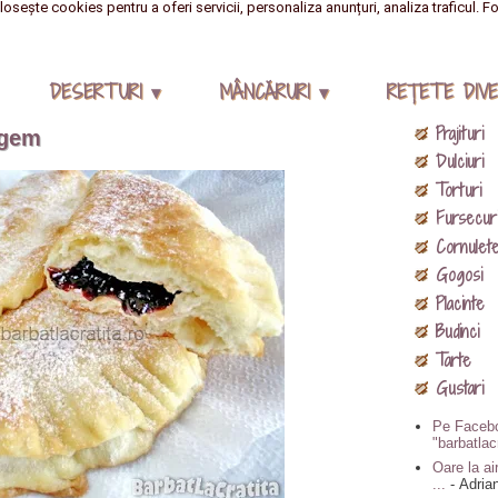
losește cookies pentru a oferi servicii, personaliza anunțuri, analiza traficul. F
DESERTURI ▾
MÂNCĂRURI ▾
REŢETE DIVE
Prajituri
 gem
Dulciuri
Torturi
Fursecur
Cornulet
Gogosi
Placinte
Budinci
Tarte
Gustari
Pe Facebo
"barbatlac
Oare la air
...
- Adria