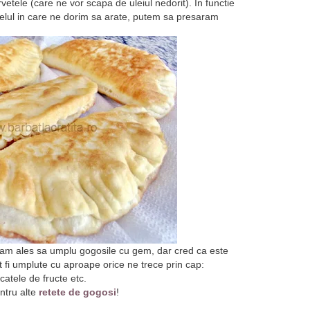
etele (care ne vor scapa de uleiul nedorit). In functie
felul in care ne dorim sa arate, putem sa presaram
a am ales sa umplu gogosile cu gem, dar cred ca este
t fi umplute cu aproape orice ne trece prin cap:
catele de fructe etc.
entru alte
retete de gogosi
!