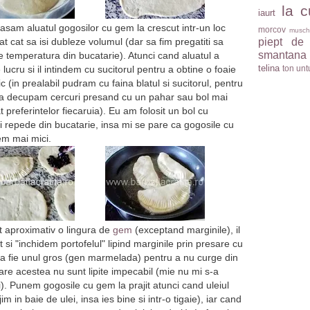
la c
iaurt
asam aluatul gogosilor cu gem la crescut intr-un loc
morcov
musch
piept de
at cat sa isi dubleze volumul (dar sa fim pregatiti sa
smantana
de temperatura din bucatarie). Atunci cand aluatul a
telina
ton
unt
lucru si il intindem cu sucitorul pentru a obtine o foaie
(in prealabil pudram cu faina blatul si sucitorul, pentru
nuta decupam cercuri presand cu un pahar sau bol mai
 preferintelor fiecaruia). Eu am folosit un bol cu
repede din bucatarie, insa mi se pare ca gogosile cu
em mai mici.
t aproximativ o lingura de
gem
(exceptand marginile), il
si "inchidem portofelul" lipind marginile prin presare cu
l sa fie unul gros (gen marmelada) pentru a nu curge din
 care acestea nu sunt lipite impecabil (mie nu mi s-a
i). Punem gogosile cu gem la prajit atunci cand uleiul
im in baie de ulei, insa ies bine si intr-o tigaie), iar cand