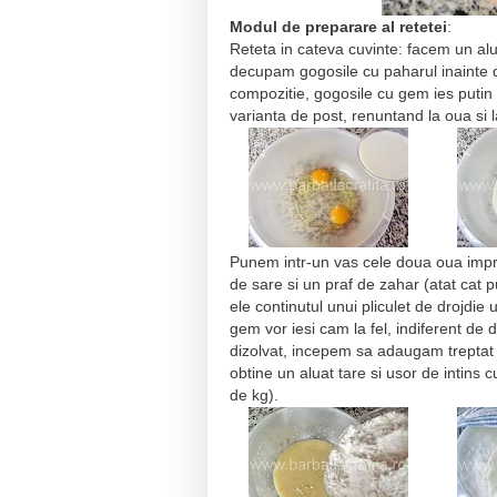
Modul de preparare al retetei
:
Reteta in cateva cuvinte: facem un alua
decupam gogosile cu paharul inainte de
compozitie, gogosile cu gem ies putin 
varianta de post, renuntand la oua si 
Punem intr-un vas cele doua oua impre
de sare si un praf de zahar (atat cat 
ele continutul unui pliculet de drojdi
gem vor iesi cam la fel, indiferent de 
dizolvat, incepem sa adaugam treptat 
obtine un aluat tare si usor de intins 
de kg).