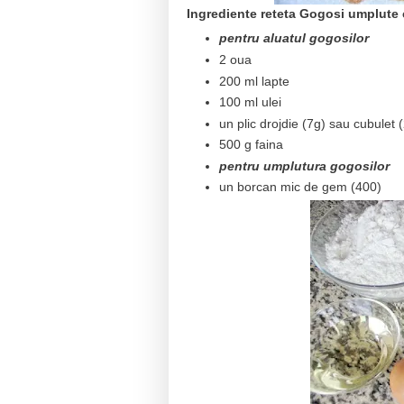
Ingrediente reteta Gogosi umplute
pentru aluatul gogosilor
2 oua
200 ml lapte
100 ml ulei
un plic drojdie (7g) sau cubulet 
500 g faina
pentru umplutura gogosilor
un borcan mic de gem (400)