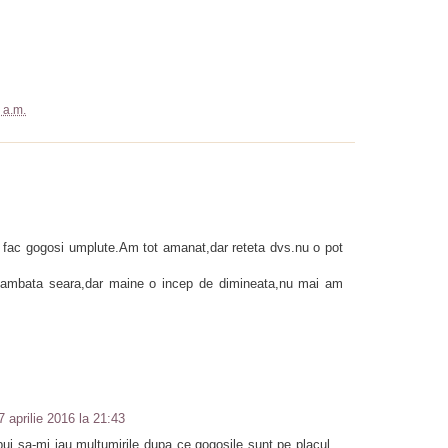
 a.m.
 fac gogosi umplute.Am tot amanat,dar reteta dvs.nu o pot
 sambata seara,dar maine o incep de dimineata,nu mai am
7 aprilie 2016 la 21:43
bui sa-mi iau multumirile dupa ce gogosile sunt pe placul