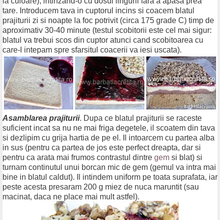
la culoare), intinzand-o cu dosul lingurii fara a apasa prea
tare. Introducem tava in cuptorul incins si coacem blatul
prajiturii zi si noapte la foc potrivit (circa 175 grade C) timp de
aproximativ 30-40 minute (testul scobitorii este cel mai sigur:
blatul va trebui scos din cuptor atunci cand scobitoarea cu
care-l intepam spre sfarsitul coacerii va iesi uscata).
Asamblarea prajiturii
. Dupa ce blatul prajiturii se raceste
suficient incat sa nu ne mai friga degetele, il scoatem din tava
si dezlipim cu grija hartia de pe el. Il intoarcem cu partea alba
in sus (pentru ca partea de jos este perfect dreapta, dar si
pentru ca arata mai frumos contrastul dintre
gem
si blat) si
turnam continutul unui borcan mic de gem (gemul va intra mai
bine in blatul caldut). Il intindem uniform pe toata suprafata, iar
peste acesta presaram 200 g miez de nuca maruntit (sau
macinat, daca ne place mai mult astfel).