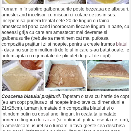
Turnam in fir subtire galbenusurile peste bezeaua de albusuri,
amestecand incetisor, cu miscari circulare de jos in sus.
Incepem sa punem treptat cele 20 de linguri cu faina,
amestecand pana cand incorporam fiecare lingura in parte, cu
aceeasi grija cu care am amestecat mai devreme si
galbenusurile (trebuie sa mentinem cat mai pufoasa
compozitia prajiturii zi si noapte, pentru a creste frumos
blatul
- daca nu suntem multumiti de felul in care s-au batut ouale, le
putem ajuta cu o jumatate de pliculet de praf de copt).
Coacerea blatului prajiturii
. Tapetam o tava cu hartie de copt
(eu am copt prajitura zi si noapte intr-o tava cu dimensiunile
21x25cm), turnam jumatate din compozitia blatului si o
intindem putin cu dosul unei linguri. In cealalta jumatate
punem o lingura de
cacao
(si, optional, putina esenta de rom),
o amestecam usurel si o turnam in tava (peste cea deschisa