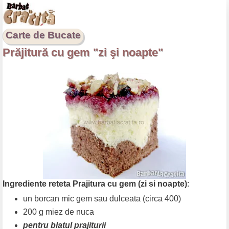
Carte de Bucate
Prăjitură cu gem "zi şi noapte"
Ingrediente reteta Prajitura cu gem (zi si noapte)
:
un borcan mic gem sau dulceata (circa 400)
200 g miez de nuca
pentru blatul prajiturii