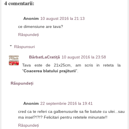
4 comentarii:
Anonim
10 august 2016 la 21:13
ce dimensiune are tava?
Răspundeți
Răspunsuri
BărbatLaCratiţă
10 august 2016 la 23:58
Tava este de 21x25cm, am scris in reteta la
"
Coacerea blatului prajiturii
".
Răspundeți
Anonim
22 septembrie 2016 la 19:41
cred ca te referi ca galbenusurile sa fie batute cu ulei...sau
ma insel?!?!? Felicitari pentru retetele minunate!!
Răspundeți