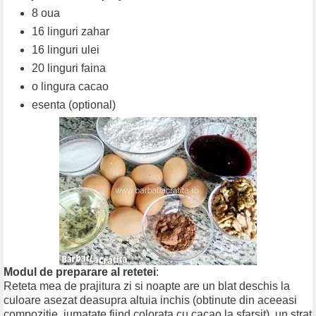
8 oua
16 linguri zahar
16 linguri ulei
20 linguri faina
o lingura cacao
esenta (optional)
Modul de preparare al retetei
:
Reteta mea de prajitura zi si noapte are un blat deschis la
culoare asezat deasupra altuia inchis (obtinute din aceeasi
compozitie, jumatate fiind colorata cu cacao la sfarsit), un strat