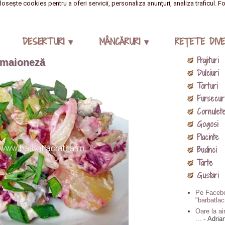
losește cookies pentru a oferi servicii, personaliza anunțuri, analiza traficul. F
DESERTURI ▾
MÂNCĂRURI ▾
REŢETE DIVE
Prajituri
u maioneză
Dulciuri
Torturi
Fursecur
Cornulet
Gogosi
Placinte
Budinci
Tarte
Gustari
Pe Facebo
"barbatlac
Oare la air
...
- Adria