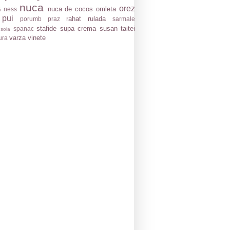
nuca
orez
nuca de cocos
omleta
ness
i
 pui
rahat
rulada
porumb
praz
sarmale
stafide
supa crema
susan
taitei
spanac
soia
varza
vinete
ura