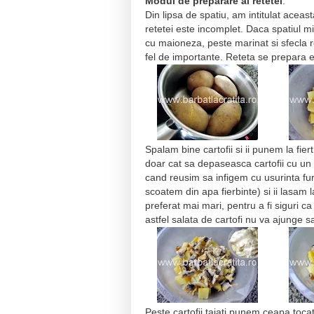
Modul de preparare al retetei
:
Din lipsa de spatiu, am intitulat aceast
retetei este incomplet. Daca spatiul mi-a
cu maioneza, peste marinat si sfecla ro
fel de importante. Reteta se prepara 
Spalam bine cartofii si ii punem la fier
doar cat sa depaseasca cartofii cu un d
cand reusim sa infigem cu usurinta furcu
scoatem din apa fierbinte) si ii lasam l
preferat mai mari, pentru a fi siguri 
astfel salata de cartofi nu va ajunge 
Peste cartofii taiati punem ceapa tocat