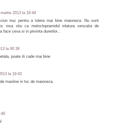
 martie 2013 la 18:44
iciun truc pentru a tolera mai bine maioneza. Nu sunt
r, insa stiu ca metoclopramidul inlatura senzatia de
 face ceva si in privinta durerilor...
013 la 00:39
tala, poate iti cade mai bine
2013 la 19:43
 de masline in loc de maioneza.
:40
a!