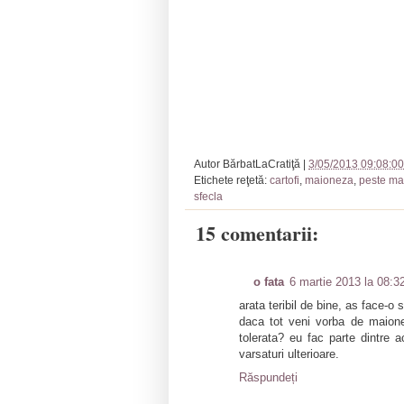
Autor
BărbatLaCratiţă
|
3/05/2013 09:08:00
Etichete reţetă:
cartofi
,
maioneza
,
peste ma
sfecla
15 comentarii:
o fata
6 martie 2013 la 08:3
arata teribil de bine, as face-o s
daca tot veni vorba de maione
tolerata? eu fac parte dintre
varsaturi ulterioare.
Răspundeți