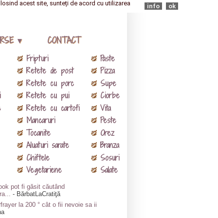
olosind acest site, sunteți de acord cu utilizarea
info
ok
RSE ▾
CONTACT
Fripturi
Paste
Retete de post
Pizza
Retete cu porc
Supe
i
Retete cu pui
Ciorbe
e
Retete cu cartofi
Vita
Mancaruri
Peste
Tocanite
Orez
Aluaturi sarate
Branza
Chiftele
Sosuri
Vegetariene
Salate
ok pot fi găsit căutând
ra...
- BărbatLaCratiţă
frayer la 200 ° cât o fii nevoie sa ii
na