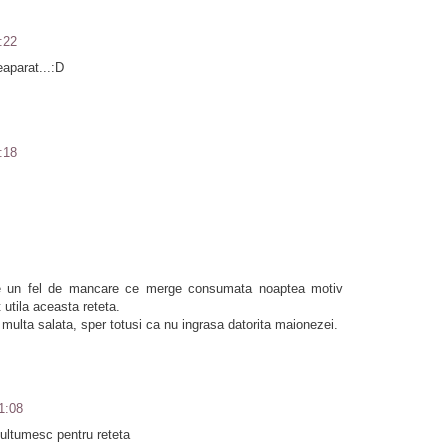
:22
eaparat...:D
:18
te un fel de mancare ce merge consumata noaptea motiv
utila aceasta reteta.
ulta salata, sper totusi ca nu ingrasa datorita maionezei.
1:08
Multumesc pentru reteta