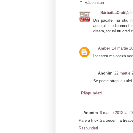
Răspunsuri
BărbatLaCratiţă
9
Din pacate, nu stiu n
adeptul medicamentelo
greata, totusi nu cred ca
Amber
14 martie 2
Incearca maioneza vege
Anonim
22 martie 
Se poate stropi cu ulei
Răspundeți
Anonim
6 martie 2013 la 20
Pare a fi ok.Sa trecem la treab
Răspundeți