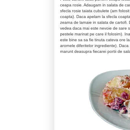
ceapa rosie. Adaugam in salata de cart
sfecla rosie taiata cubulete (am folosit 
coapta). Daca apelam la sfecla coapta
zeama de lamaie in salata de cartof
vedea daca mai este nevoie de sare si
pestele marinat pe care il folosim). I
este bine sa sa fie tinuta cateva ore l
aromele diferitelor ingrediente). Da
marunt deasupra fiecarei portii de sal