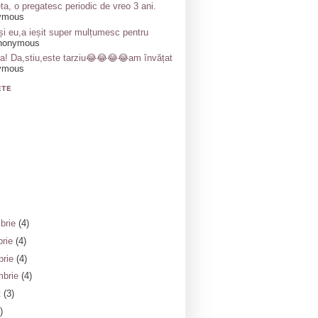
ta, o pregatesc periodic de vreo 3 ani.
ymous
și eu,a ieșit super mulțumesc pentru
nonymous
a! Da,stiu,este tarziu😂😂😂😂am învățat
ymous
ETE
brie
(4)
brie
(4)
brie
(4)
mbrie
(4)
t
(3)
)