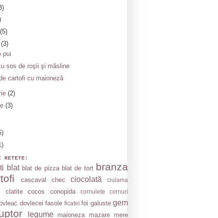
3)
)
(5)
e
(3)
 pui
u sos de roşii şi măsline
de cartofi cu maioneză
rie
(2)
ie
(3)
5)
1)
E RETETE:
branza
ti
blat
blat de pizza
blat de tort
tofi
ciocolată
cascaval
chec
ciulama
clatite
cocos
conopida
cornulete
cornuri
gem
ovleac
dovlecei
fasole
foi
galuste
ficatei
uptor
legume
maioneza
mazare
mere