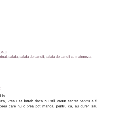
 p.m.
rinat
,
salata
,
salata de cartofi
,
salata de cartofi cu maioneza
,
2
i io.
za, vreau sa intreb daca nu stii vreun secret pentru a fi
 aceea care nu o prea pot manca, pentru ca, au dureri sau