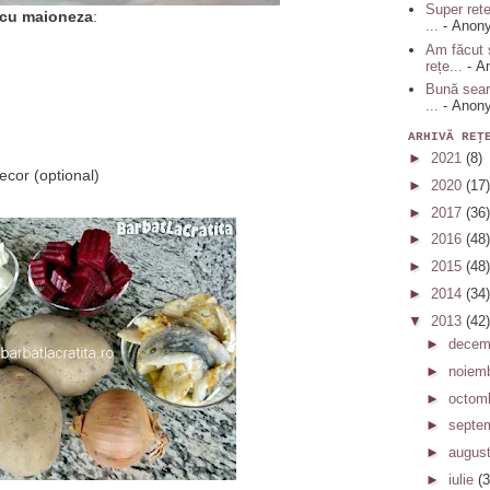
Super rete
i cu maioneza
:
...
- Anon
Am făcut 
rețe...
- A
Bună sear
...
- Anon
ARHIVĂ REŢ
►
2021
(8)
ecor (optional)
►
2020
(17)
►
2017
(36)
►
2016
(48)
►
2015
(48)
►
2014
(34)
▼
2013
(42)
►
decem
►
noiem
►
octom
►
septe
►
augus
►
iulie
(3