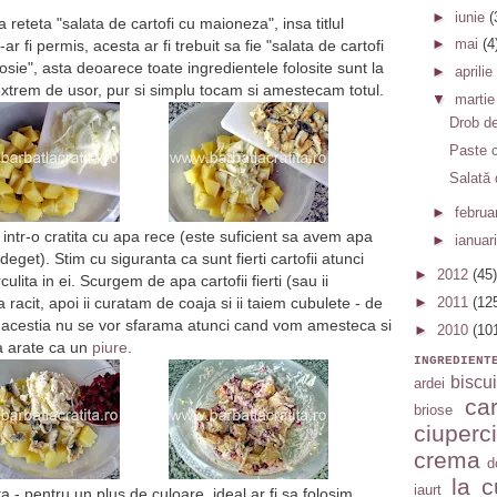
►
iunie
(
a reteta "salata de cartofi cu maioneza", insa titlul
►
mai
(4
r fi permis, acesta ar fi trebuit sa fie "salata de cartofi
sie", asta deoarece toate ingredientele folosite sunt la
►
aprilie
extrem de usor, pur si simplu tocam si amestecam totul.
▼
marti
Drob de
Paste c
Salată 
►
februa
t intr-o cratita cu apa rece (este suficient sa avem apa
►
ianuar
eget). Stim cu siguranta ca sunt fierti cartofii atunci
►
2012
(45)
lita in ei. Scurgem de apa cartofii fierti (sau ii
►
2011
(12
a racit, apoi ii curatam de coaja si ii taiem cubulete - de
ca acestia nu se vor sfarama atunci cand vom amesteca si
►
2010
(10
sa arate ca un
piure
.
INGREDIENT
biscui
ardei
car
briose
ciuperci
crema
d
la c
iaurt
a - pentru un plus de culoare, ideal ar fi sa folosim