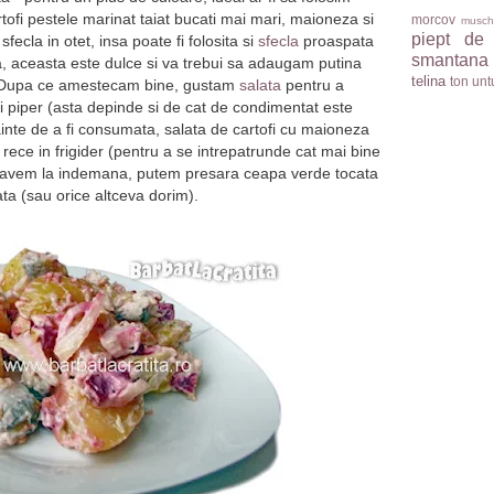
ofi pestele marinat taiat bucati mai mari, maioneza si
morcov
musch
piept de
sfecla in otet, insa poate fi folosita si
sfecla
proaspata
smantana
, aceasta este dulce si va trebui sa adaugam putina
telina
ton
unt
i. Dupa ce amestecam bine, gustam
salata
pentru a
 piper (asta depinde si de cat de condimentat este
nainte de a fi consumata, salata de cartofi cu maioneza
a rece in frigider (pentru a se intrepatrunde cat mai bine
ca avem la indemana, putem presara ceapa verde tocata
ata (sau orice altceva dorim).